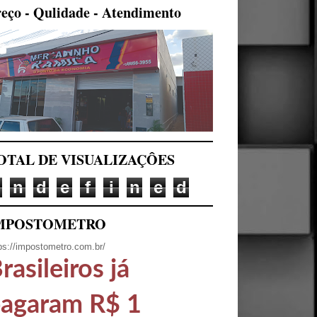
eço - Qulidade - Atendimento
OTAL DE VISUALIZAÇÔES
n
d
e
f
i
n
e
d
MPOSTOMETRO
ps://impostometro.com.br/
rasileiros já
agaram R$ 1