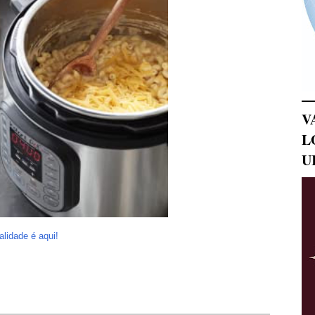
V
L
U
idade é aqui!