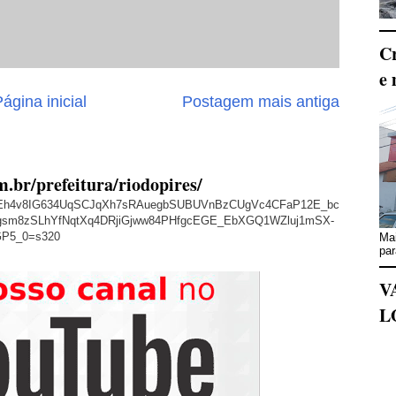
Cr
e 
ágina inicial
Postagem mais antiga
m.br/prefeitura/riodopires/
/AVvXsEh4v8IG634UqSCJqXh7sRAuegbSUBUVnBzCUgVc4CFaP12E_bc
sm8zSLhYfNqtXq4DRjiGjww84PHfgcEGE_EbXGQ1WZluj1mSX-
GP5_0=s320
Mai
par
V
L