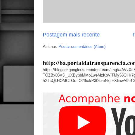
Postagem mais recente
P
Assinar:
Postar comentários (Atom)
http://ba.portaldatransparencia.co
https://blogger.googleusercontent.com/img/a
TQZBx03V5i_UXBypbMMo1weMzKoViTMy58QHk7g
hXTcQkHOMCt-Ou--O2f5akP3t3ereNxjlEXlihwA9b1