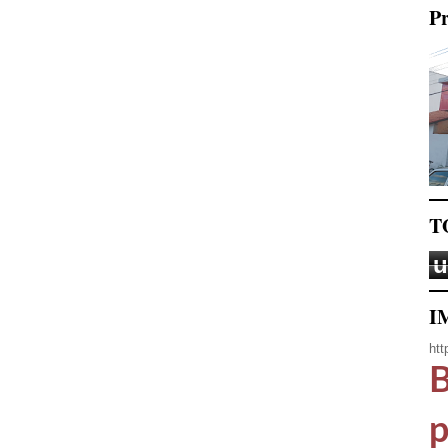
Pr
T
u
I
htt
B
p