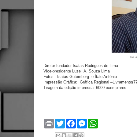
Isaí
Diretor-fundador Isaías Rodrigues de Lima
Vice-presidente Luzeli A. Souza Lima
Fotos:
Isaías Gutemberg
e Ítalo Antônio
Impressão Gráfica:
Gráfica Regional –Livramento(7
Tiragem da edição impressa: 6000 exemplares
P
T
F
M
W
r
w
a
e
h
i
i
c
s
a
n
t
e
s
t