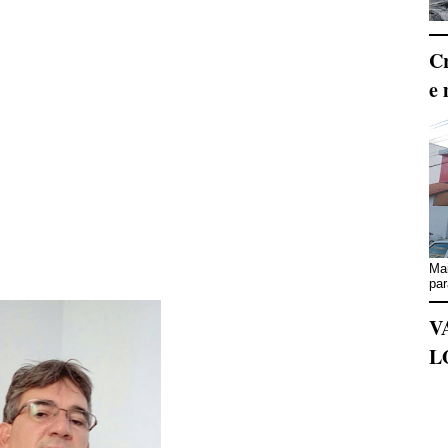
Cr
e 
Mai
par
V
L