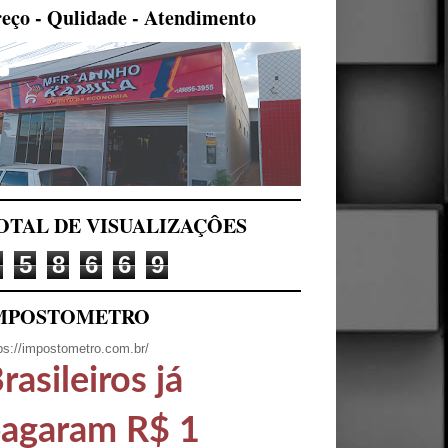
eço - Qulidade - Atendimento
OTAL DE VISUALIZAÇÔES
5
8
6
6
9
MPOSTOMETRO
ps://impostometro.com.br/
rasileiros já
agaram R$ 1