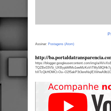
P
Assinar:
Postagens (Atom)
http://ba.portaldatransparencia.co
https://blogger.googleusercontent.com/img/a
TQZBx03V5i_UXBypbMMo1weMzKoViTMy58QHk7g
hXTcQkHOMCt-Ou--O2f5akP3t3ereNxjlEXlihwA9b1