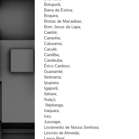
Botuporã;
Barra da Estiva;
Boquira;
Brotas de Macaúbas;
Bom Jesus da Lapa;
Caetité;
Carianha;
Caturama;
Caculé;
Candiba;
Candeuba;
Érico Cardoso;
Guanambi;
Ibotirama;
Ipupiara;
Igaporã;
Ibitiara;
Ituaçú;
Ibipitanga;
Iraquara,
Iuiu;
Jussiape;
Livramento de Nossa Senhora;
Lincinio de Almeida;
Lagoa Real;