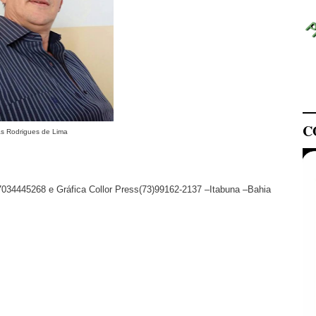
C
as Rodrigues de Lima
7034445268 e Gráfica Collor Press(73)99162-2137 –Itabuna –Bahia