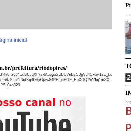
Pr
ágina inicial
T
m.br/prefeitura/riodopires/
/AVvXsEh4v8IG634UqSCJqXh7sRAuegbSUBUVnBzCUgVc4CFaP12E_bc
2
sm8zSLhYfNqtXq4DRjiGjww84PHfgcEGE_EbXGQ1WZluj1mSX-
GP5_0=s320
I
htt
B
p