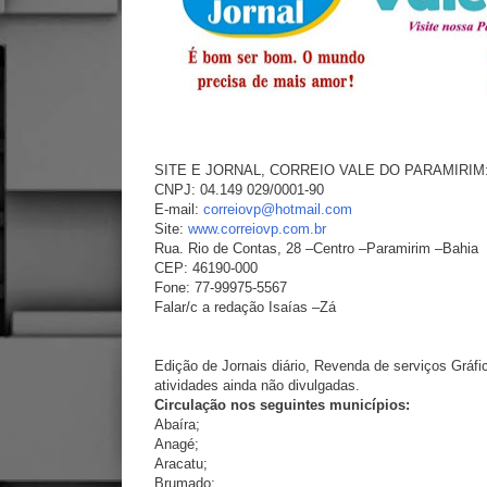
SITE E JORNAL, CORREIO VALE DO PARAMIRIM
CNPJ: 04.149 029/0001-90
E-mail:
correiovp@hotmail.com
Site:
www.correiovp.com.br
Rua. Rio de Contas, 28 –Centro –Paramirim –Bahia
CEP: 46190-000
Fone: 77-99975-5567
Falar/c a redação Isaías –Zá
Edição de Jornais diário, Revenda de serviços Gráfi
atividades ainda não divulgadas.
Circulação nos seguintes municípios:
Abaíra;
Anagé;
Aracatu;
Brumado;