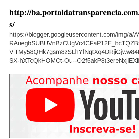
http://ba.portaldatransparencia.com.
s/
https://blogger.googleusercontent.com/img
RAuegbSUBUVnBzCUgVc4CFaP12E_bcTQZB
ViTMy58QHk7gsm8zSLhYfNqtXq4DRjiGjww8
SX-hXTcQkHOMCt-Ou--O2f5akP3t3ereNxjlEX