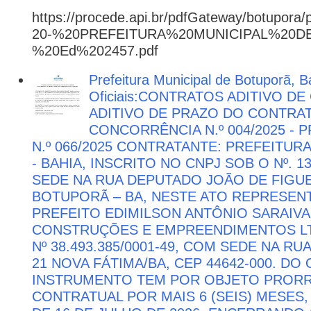
https://procede.api.br/pdfGateway/botupora/
20-%20PREFEITURA%20MUNICIPAL%20
%20Ed%202457.pdf
Prefeitura Municipal de Botuporã, B
Oficiais:CONTRATOS ADITIVO D
ADITIVO DE PRAZO DO CONTRATO
CONCORRÊNCIA N.º 004/2025 -
N.º 066/2025 CONTRATANTE: PREFEITUR
- BAHIA, INSCRITO NO CNPJ SOB O Nº. 13
SEDE NA RUA DEPUTADO JOÃO DE FIGUE
BOTUPORÃ – BA, NESTE ATO REPRESEN
PREFEITO EDIMILSON ANTÔNIO SARAIVA
CONSTRUÇÕES E EMPREENDIMENTOS LTD
Nº 38.493.385/0001-49, COM SEDE NA RU
21 NOVA FÁTIMA/BA, CEP 44642-000. DO
INSTRUMENTO TEM POR OBJETO PRORR
CONTRATUAL POR MAIS 6 (SEIS) MESES,