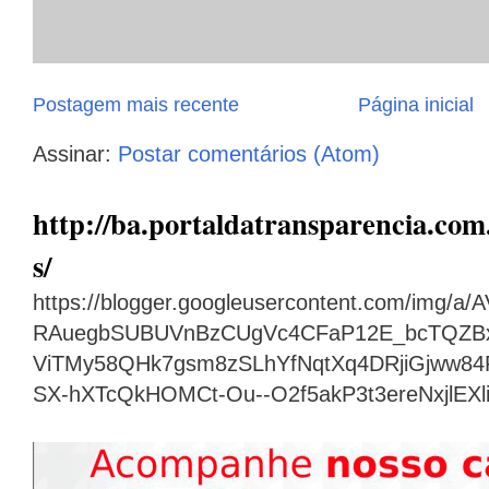
Postagem mais recente
Página inicial
Assinar:
Postar comentários (Atom)
http://ba.portaldatransparencia.com.
s/
https://blogger.googleusercontent.com/img
RAuegbSUBUVnBzCUgVc4CFaP12E_bcTQZB
ViTMy58QHk7gsm8zSLhYfNqtXq4DRjiGjww8
SX-hXTcQkHOMCt-Ou--O2f5akP3t3ereNxjlEX