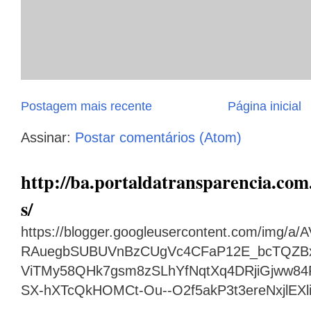
Postagem mais recente
Página inicial
Assinar:
Postar comentários (Atom)
http://ba.portaldatransparencia.com.
s/
https://blogger.googleusercontent.com/img
RAuegbSUBUVnBzCUgVc4CFaP12E_bcTQZB
ViTMy58QHk7gsm8zSLhYfNqtXq4DRjiGjww8
SX-hXTcQkHOMCt-Ou--O2f5akP3t3ereNxjlEX