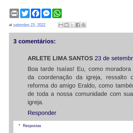
P
T
F
M
W
r
w
a
e
h
i
i
c
s
a
at
setembro 23, 2022
n
t
e
s
t
t
t
b
e
s
e
o
n
A
r
o
g
p
3 comentários:
k
e
p
r
ARLETE LIMA SANTOS
23 de setembr
Boa tarde Isaías! Eu, como moradora
da coordenação da igreja, ressalto
reforma do amigo Eraldo, como també
de toda a nossa comunidade com sua 
igreja.
Responder
Respostas