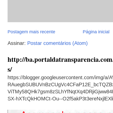
Postagem mais recente
Página inicial
Assinar:
Postar comentários (Atom)
http://ba.portaldatransparencia.com.
s/
https://blogger.googleusercontent.com/img
RAuegbSUBUVnBzCUgVc4CFaP12E_bcTQZB
ViTMy58QHk7gsm8zSLhYfNqtXq4DRjiGjww8
SX-hXTcQkHOMCt-Ou--O2f5akP3t3ereNxjlEX