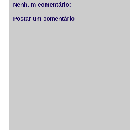
r
o
g
p
Nenhum comentário:
k
e
p
r
Postar um comentário