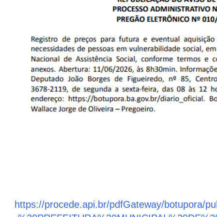
https://procede.api.br/pdfGateway/botupora/p