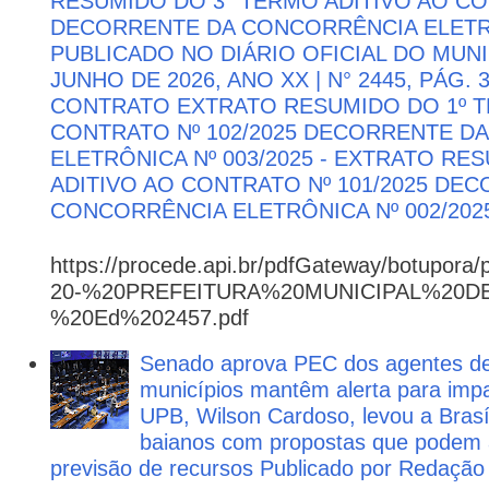
RESUMIDO DO 3° TERMO ADITIVO AO CON
DECORRENTE DA CONCORRÊNCIA ELETRÔN
PUBLICADO NO DIÁRIO OFICIAL DO MUNI
JUNHO DE 2026, ANO XX | N° 2445, PÁG.
CONTRATO EXTRATO RESUMIDO DO 1º T
CONTRATO Nº 102/2025 DECORRENTE D
ELETRÔNICA Nº 003/2025 - EXTRATO RE
ADITIVO AO CONTRATO Nº 101/2025 DE
CONCORRÊNCIA ELETRÔNICA Nº 002/202
https://procede.api.br/pdfGateway/botupora/
20-%20PREFEITURA%20MUNICIPAL%20
%20Ed%202457.pdf
Senado aprova PEC dos agentes d
municípios mantêm alerta para impa
UPB, Wilson Cardoso, levou a Brasí
baianos com propostas que podem 
previsão de recursos Publicado por Redação