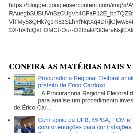
https://blogger.googleusercontent.com/img
RAuegbSUBUVnBzCUgVc4CFaP12E_bcTQZB
ViTMy58QHk7gsm8zSLhYfNqtXq4DRjiGjww8
SX-hXTcQkHOMCt-Ou--O2f5akP3t3ereNxjlEX
CONFIRA AS MATÉRIAS MAIS V
Procuradoria Regional Eleitoral ana
prefeito de Érico Cardoso
A Procuradoria Regional Eleitoral
para análise um procedimento invest
de Érico Car...
Com apoio da UPB, MPBA, TCM e T
com orientações para contratações