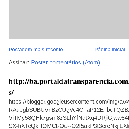
Postagem mais recente
Página inicial
Assinar:
Postar comentários (Atom)
http://ba.portaldatransparencia.com.
s/
https://blogger.googleusercontent.com/img
RAuegbSUBUVnBzCUgVc4CFaP12E_bcTQZB
ViTMy58QHk7gsm8zSLhYfNqtXq4DRjiGjww8
SX-hXTcQkHOMCt-Ou--O2f5akP3t3ereNxjlEX