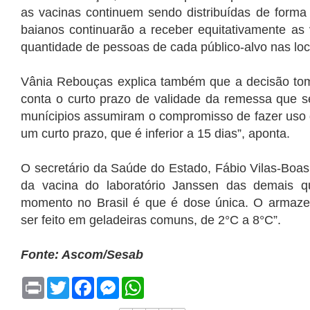
as vacinas continuem sendo distribuídas de forma 
baianos continuarão a receber equitativamente as 
quantidade de pessoas de cada público-alvo nas loca
Vânia Rebouças explica também que a decisão to
conta o curto prazo de validade da remessa que s
munícipios assumiram o compromisso de fazer uso
um curto prazo, que é inferior a 15 dias”, aponta.
O secretário da Saúde do Estado, Fábio Vilas-Boas
da vacina do laboratório Janssen das demais qu
momento no Brasil é que é dose única. O armaze
ser feito em geladeiras comuns, de 2°C a 8°C”.
Fonte: Ascom/Sesab
P
T
F
M
W
r
w
a
e
h
i
i
c
s
a