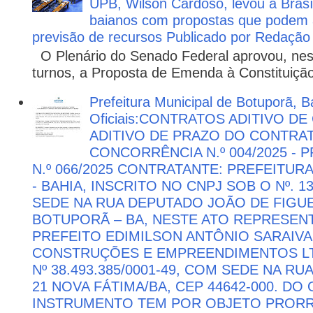
UPB, Wilson Cardoso, levou a Brasí
baianos com propostas que podem 
previsão de recursos Publicado por Redação
O Plenário do Senado Federal aprovou, nesta
turnos, a Proposta de Emenda à Constituição
Prefeitura Municipal de Botuporã, B
Oficiais:CONTRATOS ADITIVO D
ADITIVO DE PRAZO DO CONTRATO
CONCORRÊNCIA N.º 004/2025 -
N.º 066/2025 CONTRATANTE: PREFEITUR
- BAHIA, INSCRITO NO CNPJ SOB O Nº. 13
SEDE NA RUA DEPUTADO JOÃO DE FIGUE
BOTUPORÃ – BA, NESTE ATO REPRESEN
PREFEITO EDIMILSON ANTÔNIO SARAIVA
CONSTRUÇÕES E EMPREENDIMENTOS LTD
Nº 38.493.385/0001-49, COM SEDE NA RU
21 NOVA FÁTIMA/BA, CEP 44642-000. DO
INSTRUMENTO TEM POR OBJETO PRORR