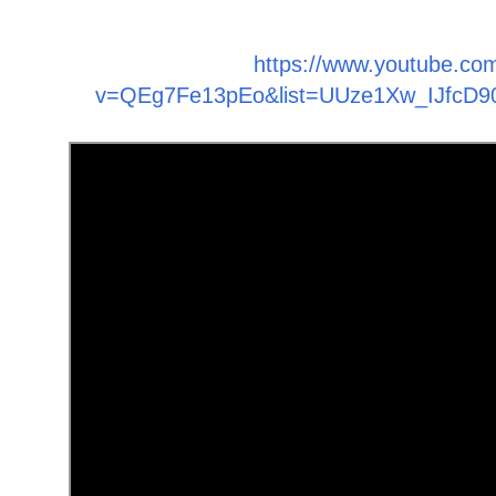
https://www.youtube.co
v=QEg7Fe13pEo&list=UUze1Xw_IJfcD