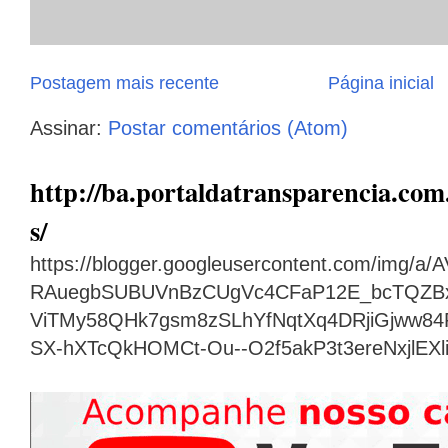
Postagem mais recente
Página inicial
Assinar:
Postar comentários (Atom)
http://ba.portaldatransparencia.com.
s/
https://blogger.googleusercontent.com/img
RAuegbSUBUVnBzCUgVc4CFaP12E_bcTQZB
ViTMy58QHk7gsm8zSLhYfNqtXq4DRjiGjww8
SX-hXTcQkHOMCt-Ou--O2f5akP3t3ereNxjlEX