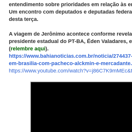
entendimento sobre prioridades em relação às 
Um encontro com deputados e deputadas federai
desta terça.
A viagem de Jerônimo acontece conforme revelad
presidente estadual do PT-BA, Éden Valadares, e
(
relembre aqui
).
https://www.bahianoticias.com.br/noticia/27443
em-brasilia-com-pacheco-alckmin-e-mercadante
https://www.youtube.com/watch?v=j86C7K9mMEc&