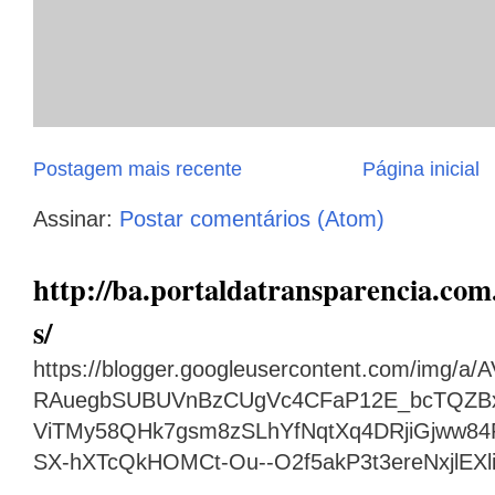
Postagem mais recente
Página inicial
Assinar:
Postar comentários (Atom)
http://ba.portaldatransparencia.com.
s/
https://blogger.googleusercontent.com/img
RAuegbSUBUVnBzCUgVc4CFaP12E_bcTQZB
ViTMy58QHk7gsm8zSLhYfNqtXq4DRjiGjww8
SX-hXTcQkHOMCt-Ou--O2f5akP3t3ereNxjlEX