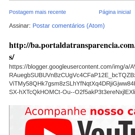
Postagem mais recente
Página inicial
Assinar:
Postar comentários (Atom)
http://ba.portaldatransparencia.com.
s/
https://blogger.googleusercontent.com/img
RAuegbSUBUVnBzCUgVc4CFaP12E_bcTQZB
ViTMy58QHk7gsm8zSLhYfNqtXq4DRjiGjww8
SX-hXTcQkHOMCt-Ou--O2f5akP3t3ereNxjlEX