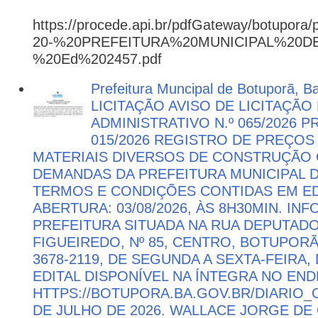
https://procede.api.br/pdfGateway/botupora/
20-%20PREFEITURA%20MUNICIPAL%20
%20Ed%202457.pdf
Prefeitura Muncipal de Botuporã, B
LICITAÇÃO AVISO DE LICITAÇÃ
ADMINISTRATIVO N.º 065/2026 
015/2026 REGISTRO DE PREÇOS
MATERIAIS DIVERSOS DE CONSTRUÇÃO C
DEMANDAS DA PREFEITURA MUNICIPAL
TERMOS E CONDIÇÕES CONTIDAS EM ED
ABERTURA: 03/08/2026, ÀS 8H30MIN. I
PREFEITURA SITUADA NA RUA DEPUTAD
FIGUEIREDO, Nº 85, CENTRO, BOTUPORÃ 
3678-2119, DE SEGUNDA A SEXTA-FEIRA, 
EDITAL DISPONÍVEL NA ÍNTEGRA NO EN
HTTPS://BOTUPORA.BA.GOV.BR/DIARIO_O
DE JULHO DE 2026. WALLACE JORGE DE 