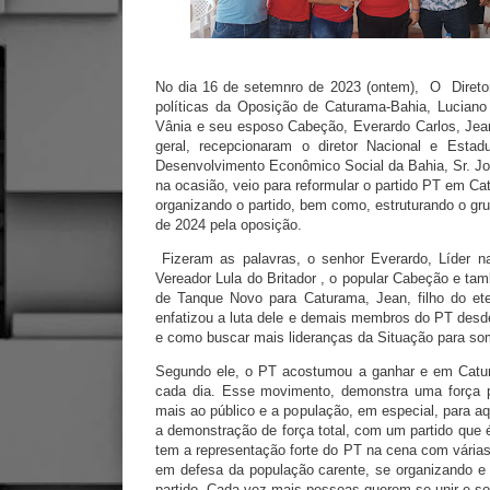
No dia 16 de setemnro de 2023 (ontem), O Diretor
políticas da Oposição de Caturama-Bahia, Luciano
Vânia e seu esposo Cabeção, Everardo Carlos, Jean
geral, recepcionaram o diretor Nacional e Est
Desenvolvimento Econômico Social da Bahia, Sr. J
na ocasião, veio para reformular o partido PT em 
organizando o partido, bem como, estruturando o gru
de 2024 pela oposição.
Fizeram as palavras, o senhor Everardo, Líder na
Vereador Lula do Britador , o popular Cabeção e tam
de Tanque Novo para Caturama, Jean, filho do ete
enfatizou a luta dele e demais membros do PT desde
e como buscar mais lideranças da Situação para som
Segundo ele, o PT acostumou a ganhar e em Catur
cada dia. Esse movimento, demonstra uma força p
mais ao público e a população, em especial, para aq
a demonstração de força total, com um partido que 
tem a representação forte do PT na cena com vária
em defesa da população carente, se organizando e 
partido. Cada vez mais pessoas querem se unir e s