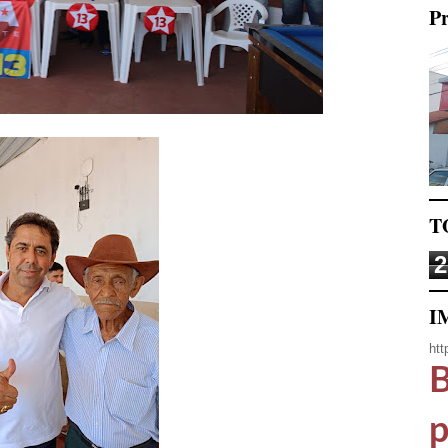
Pr
T
2
I
htt
B
p