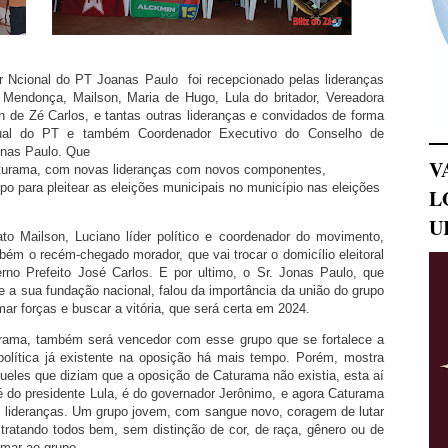
 Ncional do PT Joanas Paulo foi recepcionado pelas lideranças
 Mendonça, Mailson, Maria de Hugo, Lula do britador, Vereadora
 de Zé Carlos, e tantas outras lideranças e convidados de forma
adual do PT e também Coordenador Executivo do Conselho de
onas Paulo. Que
V
Caturama, com novas lideranças com novos componentes,
po para pleitear as eleições municipais no município nas eleições
L
U
to Mailson, Luciano líder político e coordenador do movimento,
bém o recém-chegado morador, que vai trocar o domicílio eleitoral
rno Prefeito José Carlos. E por ultimo, o Sr. Jonas Paulo, que
 a sua fundação nacional, falou da importância da união do grupo
ar forças e buscar a vitória, que será certa em 2024.
ama, também será vencedor com esse grupo que se fortalece a
olítica já existente na oposição há mais tempo. Porém, mostra
ueles que diziam que a oposição de Caturama não existia, esta aí
é do presidente Lula, é do governador Jerônimo, e agora Caturama
s lideranças. Um grupo jovem, com sangue novo, coragem de lutar
tratando todos bem, sem distinção de cor, de raça, gênero ou de
omar ao grupo.