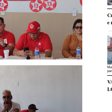
Cr
e 
Mai
par
V
L