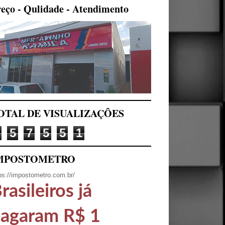
eço - Qulidade - Atendimento
OTAL DE VISUALIZAÇÔES
5
7
5
5
1
MPOSTOMETRO
ps://impostometro.com.br/
rasileiros já
agaram R$ 1