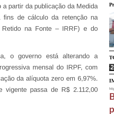
Pr
a partir da publicação da Medida
a fins de cálculo da retenção na
 Retido na Fonte – IRRF) e do
a, o governo está alterando a
T
 progressiva mensal do IRPF, com
2
icação da alíquota zero em 6,97%.
I
te vigente passa de R$ 2.112,00
htt
B
p