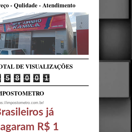
eço - Qulidade - Atendimento
OTAL DE VISUALIZAÇÔES
5
8
0
0
1
MPOSTOMETRO
ps://impostometro.com.br/
rasileiros já
agaram R$ 1