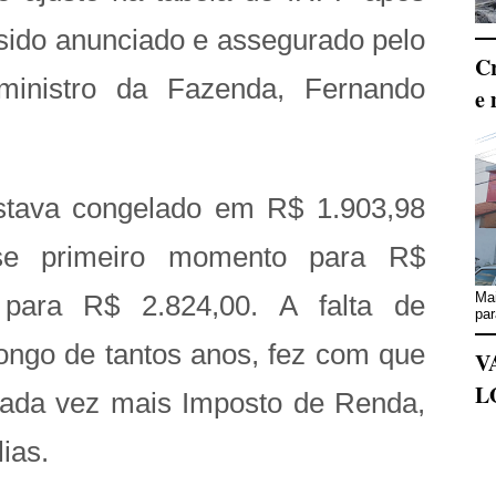
 sido anunciado e assegurado pelo
Cr
ministro da Fazenda, Fernando
e 
estava congelado em R$ 1.903,98
se primeiro momento para R$
Mai
 para R$ 2.824,00. A falta de
par
longo de tantos anos, fez com que
V
L
cada vez mais Imposto de Renda,
lias.