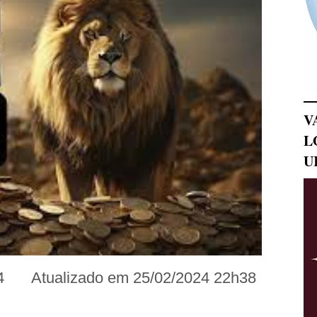
V
L
U
4
Atualizado em
25/02/2024 22h38