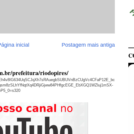
ágina inicial
Postagem mais antiga
C
m.br/prefeitura/riodopires/
/AVvXsEh4v8IG634UqSCJqXh7sRAuegbSUBUVnBzCUgVc4CFaP12E_bc
sm8zSLhYfNqtXq4DRjiGjww84PHfgcEGE_EbXGQ1WZluj1mSX-
GP5_0=s320