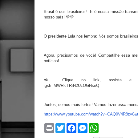
Brasil é dos brasileiros! E é nossa missão transmi
nosso país! 💚💛
O presidente Lula nos lembra: Nós somos brasileiro
Agora, precisamos de você! Compartilhe essa me
notícias!
📲 Clique no link, assista e multipliq
igsh=MWRlcTRrN2UzOGNseQ==
Juntos, somos mais fortes! Vamos fazer essa mensa
https://www.youtube.com/watch?v=CAQ0V4R8zv0&
P
T
F
M
W
r
w
a
e
h
i
i
c
s
a