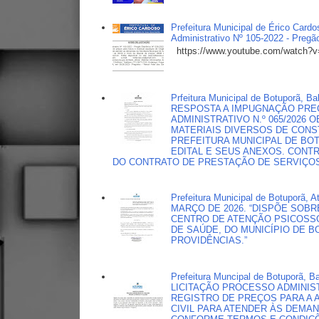
Prefeitura Municipal de Érico Car
Administrativo Nº 105-2022 - Pregã
https://www.youtube.com/watch
Prfeitura Municipal de Botuporã
RESPOSTA A IMPUGNAÇÃO PREG
ADMINISTRATIVO N.º 065/2026
MATERIAIS DIVERSOS DE CONS
PREFEITURA MUNICIPAL DE B
EDITAL E SEUS ANEXOS. CONT
DO CONTRATO DE PRESTAÇÃO DE SERVIÇOS 
Prefeitura Municipal de Botuporã
MARÇO DE 2026. “DISPÕE SOBR
CENTRO DE ATENÇÃO PSICOSSO
DE SAÚDE, DO MUNICÍPIO DE B
PROVIDÊNCIAS.”
Prefeitura Muncipal de Botuporã,
LICITAÇÃO PROCESSO ADMINISTR
REGISTRO DE PREÇOS PARA A 
CIVIL PARA ATENDER ÀS DEMA