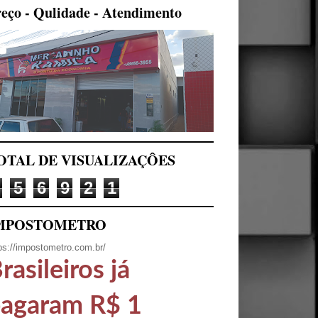
eço - Qulidade - Atendimento
OTAL DE VISUALIZAÇÔES
5
6
9
2
1
MPOSTOMETRO
ps://impostometro.com.br/
rasileiros já
agaram R$ 1