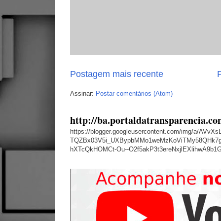
Postagem mais recente
P
Assinar:
Postar comentários (Atom)
http://ba.portaldatransparencia.co
https://blogger.googleusercontent.com/img/a
TQZBx03V5i_UXBypbMMo1weMzKoViTMy58QHk7g
hXTcQkHOMCt-Ou--O2f5akP3t3ereNxjlEXlihwA9b1