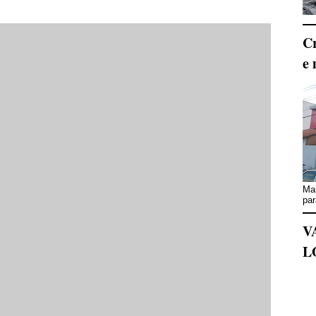
Cr
e 
Mai
par
V
L