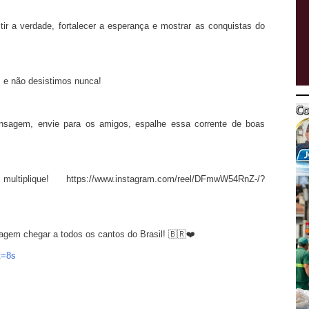
tir a verdade, fortalecer a esperança e mostrar as conquistas do
s e não desistimos nunca!
nsagem, envie para os amigos, espalhe essa corrente de boas
ue! https://www.instagram.com/reel/DFmwW54RnZ-/?
gem chegar a todos os cantos do Brasil! 🇧🇷❤️
t=8s