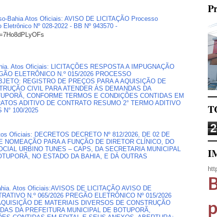
Pr
doso-Bahia Atos Oficiais: AVISO DE LICITAÇÃO Processo
o Eletrônico Nº 028-2022 - BB Nº 943570 -
?v=7Ho8dPLyOFs
, Bahia. Atos Oficiais: LICITAÇÕES RESPOSTA A IMPUGNAÇÃO
ÃO ELETRÔNICO N.º 015/2026 PROCESSO
 OBJETO: REGISTRO DE PREÇOS PARA A AQUISIÇÃO DE
TRUÇÃO CIVIL PARA ATENDER ÀS DEMANDAS DA
OTUPORÃ, CONFORME TERMOS E CONDIÇÕES CONTIDAS EM
RATOS ADITIVO DE CONTRATO RESUMO 2° TERMO ADITIVO
T
N° 100/2025
2
, Atos Oficiais: DECRETOS DECRETO Nº 812/2026, DE 02 DE
E NOMEAÇÃO PARA A FUNÇÃO DE DIRETOR CLÍNICO, DO
CIAL URBINO TUNES – CAPS, DA SECRETARIA MUNICIPAL
I
OTUPORÃ, NO ESTADO DA BAHIA, E DÁ OUTRAS
htt
B
 Bahia. Atos Oficiais:AVISOS DE LICITAÇÃO AVISO DE
ATIVO N.º 065/2026 PREGÃO ELETRÔNICO Nº 015/2026
AQUISIÇÃO DE MATERIAIS DIVERSOS DE CONSTRUÇÃO
p
NDAS DA PREFEITURA MUNICIPAL DE BOTUPORÃ,