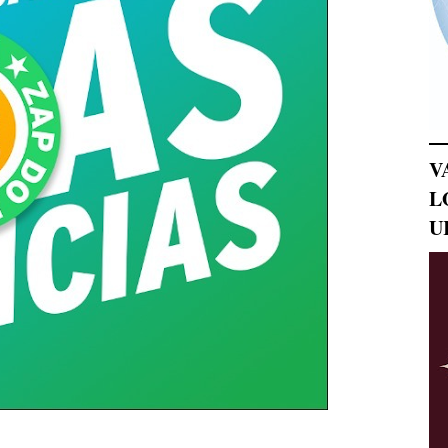
V
L
U