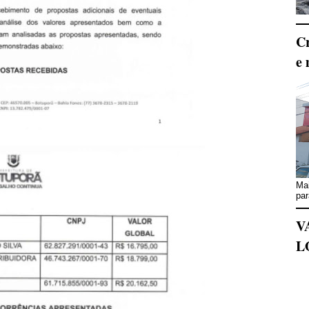
Cr
e 
Mai
par
V
L