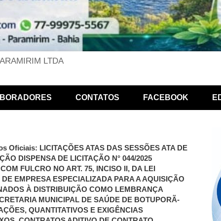
PARAMIRIM LTDA
BORADORES
CONTATOS
FACEBOOK
E
 Atos Oficiais: LICITAÇÕES ATAS DAS SESSÕES ATA DE
ÃO DISPENSA DE LICITAÇÃO N° 044/2025
OM FULCRO NO ART. 75, INCISO II, DA LEI
O DE EMPRESA ESPECIALIZADA PARA A AQUISIÇÃO
INADOS À DISTRIBUIÇÃO COMO LEMBRANÇA
ECRETARIA MUNICIPAL DE SAÚDE DE BOTUPORÃ-
AÇÕES, QUANTITATIVOS E EXIGÊNCIAS
EXOS. CONTRATOS ADITIVO DE CONTRATO