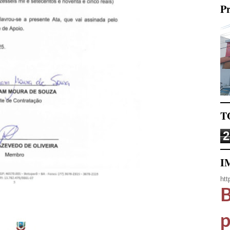
Pr
T
2
I
htt
B
p