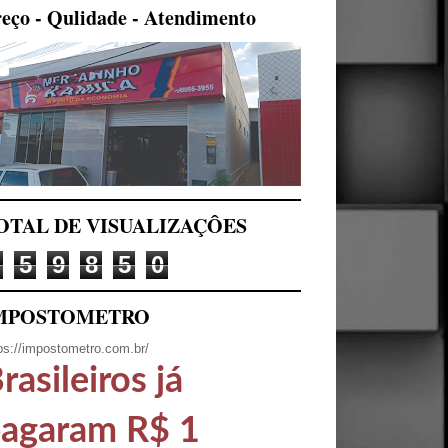
eço - Qulidade - Atendimento
OTAL DE VISUALIZAÇÔES
5
9
8
5
0
MPOSTOMETRO
ps://impostometro.com.br/
rasileiros já
agaram R$ 1