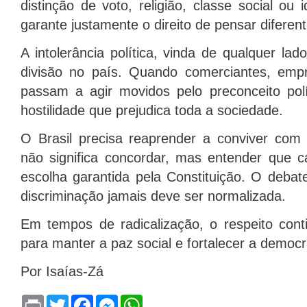
distinção de voto, religião, classe social ou 
garante justamente o direito de pensar diferent
A intolerância política, vinda de qualquer l
divisão no país. Quando comerciantes, emp
passam a agir movidos pelo preconceito polí
hostilidade que prejudica toda a sociedade.
O Brasil precisa reaprender a conviver com o
não significa concordar, mas entender que c
escolha garantida pela Constituição. O debat
discriminação jamais deve ser normalizada.
Em tempos de radicalização, o respeito con
para manter a paz social e fortalecer a democr
Por Isaías-Zá
P
T
F
M
W