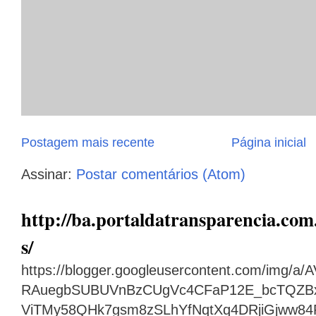
Postagem mais recente
Página inicial
Assinar:
Postar comentários (Atom)
http://ba.portaldatransparencia.com.
s/
https://blogger.googleusercontent.com/img
RAuegbSUBUVnBzCUgVc4CFaP12E_bcTQZB
ViTMy58QHk7gsm8zSLhYfNqtXq4DRjiGjww8