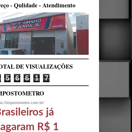
eço - Qulidade - Atendimento
OTAL DE VISUALIZAÇÔES
5
6
6
1
7
MPOSTOMETRO
ps://impostometro.com.br/
rasileiros já
agaram R$ 1