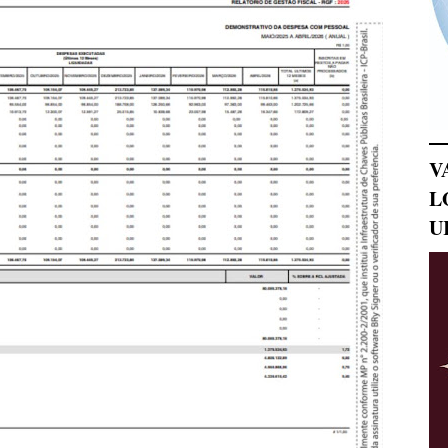
V
L
U