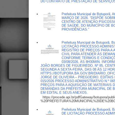
DO CONTRATO DE PRESTAÇÃO DE SERVIÇOS 
Prefeitura Municipal de Botuporã
MARÇO DE 2026. “DISPÕE SOBR
CENTRO DE ATENÇÃO PSICOSSO
DE SAÚDE, DO MUNICÍPIO DE B
PROVIDÊNCIAS.”
Prefeitura Muncipal de Botuporã,
LICITAÇÃO PROCESSO ADMINISTR
REGISTRO DE PREÇOS PARA A 
CIVIL PARA ATENDER ÀS DEMA
CONFORME TERMOS E CONDIÇÕ
03/08/2026, ÀS 8H30MIN. INF
JOÃO BORGES DE FIGUEIREDO, Nº 85, CENTRO
SEGUNDA A SEXTA-FEIRA, DAS 08 ÀS 12 HO
HTTPS://BOTUPORA.BA.GOV.BR/DIARIO_OFICI
JORGE DE OLIVEIRA – PREGOEIRO. EDITAIS
015/2026 PROCESSO ADMINISTRATIVO N.º 0
PREÇOS PARA A AQUISIÇÃO DE MATERIAIS 
DEMANDAS DA PREFEITURA MUNICIPAL DE
EM EDITAL E SEUS ANEXOS.
https://procede.api.br/pdfGateway/botupora/publ
%20PREFEITURA%20MUNICIPAL%20DE%20BO
Prefeitura Municipal de Botuporã
DE LICITAÇÃO PROCESSO ADMINI