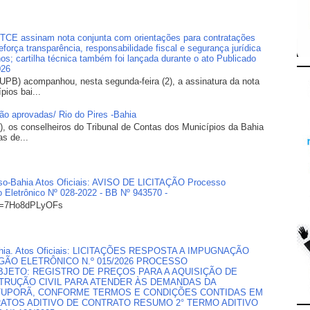
E assinam nota conjunta com orientações para contratações
orça transparência, responsabilidade fiscal e segurança jurídica
os; cartilha técnica também foi lançada durante o ato Publicado
026
UPB) acompanhou, nesta segunda-feira (2), a assinatura da nota
pios bai...
são aprovadas/ Rio do Pires -Bahia
), os conselheiros do Tribunal de Contas dos Municípios da Bahia
s de...
doso-Bahia Atos Oficiais: AVISO DE LICITAÇÃO Processo
o Eletrônico Nº 028-2022 - BB Nº 943570 -
?v=7Ho8dPLyOFs
, Bahia. Atos Oficiais: LICITAÇÕES RESPOSTA A IMPUGNAÇÃO
ÃO ELETRÔNICO N.º 015/2026 PROCESSO
 OBJETO: REGISTRO DE PREÇOS PARA A AQUISIÇÃO DE
TRUÇÃO CIVIL PARA ATENDER ÀS DEMANDAS DA
OTUPORÃ, CONFORME TERMOS E CONDIÇÕES CONTIDAS EM
RATOS ADITIVO DE CONTRATO RESUMO 2° TERMO ADITIVO