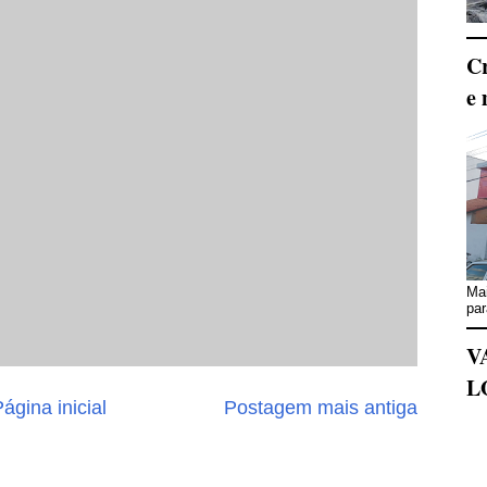
Cr
e 
Mai
par
V
L
ágina inicial
Postagem mais antiga