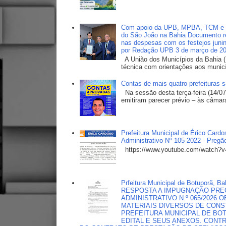
Com apoio da UPB, MPBA, TCM e TC
do São João na Bahia Documento ref
nas despesas com os festejos junin
por Redação UPB 3 de março de 2
A União dos Municípios da Bahia (
técnica com orientações aos municí
Contas de mais quatro prefeituras 
Na sessão desta terça-feira (14/07
emitiram parecer prévio – às câmara
Prefeitura Municipal de Érico Car
Administrativo Nº 105-2022 - Pregã
https://www.youtube.com/watch
Prfeitura Municipal de Botuporã
RESPOSTA A IMPUGNAÇÃO PREG
ADMINISTRATIVO N.º 065/2026
MATERIAIS DIVERSOS DE CONS
PREFEITURA MUNICIPAL DE B
EDITAL E SEUS ANEXOS. CONT