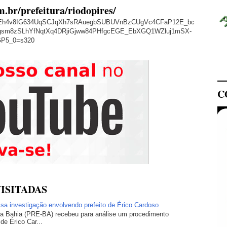
m.br/prefeitura/riodopires/
/AVvXsEh4v8IG634UqSCJqXh7sRAuegbSUBUVnBzCUgVc4CFaP12E_bc
sm8zSLhYfNqtXq4DRjiGjww84PHfgcEGE_EbXGQ1WZluj1mSX-
GP5_0=s320
C
ISITADAS
lisa investigação envolvendo prefeito de Érico Cardoso
 da Bahia (PRE-BA) recebeu para análise um procedimento
 de Érico Car...