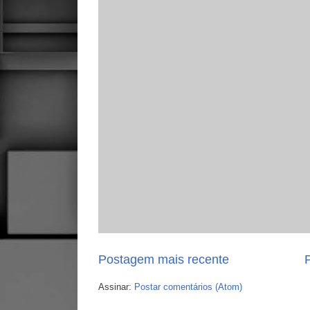
Postagem mais recente
P
Assinar:
Postar comentários (Atom)