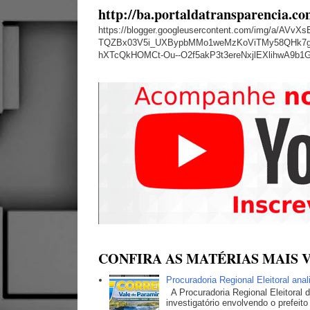
http://ba.portaldatransparencia.co
https://blogger.googleusercontent.com/img/a
TQZBx03V5i_UXBypbMMo1weMzKoViTMy58QHk7g
hXTcQkHOMCt-Ou--O2f5akP3t3ereNxjlEXlihwA9b1
CONFIRA AS MATÉRIAS MAIS V
Procuradoria Regional Eleitoral ana
A Procuradoria Regional Eleitoral
investigatório envolvendo o prefeito