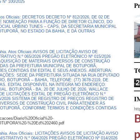
N° 100/2025
Pr
, Atos Oficiais: DECRETOS DECRETO Nº 812/2026, DE 02 DE
E NOMEAÇÃO PARA A FUNÇÃO DE DIRETOR CLÍNICO, DO
CIAL URBINO TUNES – CAPS, DA SECRETARIA MUNICIPAL
OTUPORÃ, NO ESTADO DA BAHIA, E DÁ OUTRAS
 Bahia. Atos Oficiais:AVISOS DE LICITAÇÃO AVISO DE
ATIVO N.º 065/2026 PREGÃO ELETRÔNICO Nº 015/2026
AQUISIÇÃO DE MATERIAIS DIVERSOS DE CONSTRUÇÃO
NDAS DA PREFEITURA MUNICIPAL DE BOTUPORÃ,
T
ES CONTIDAS EM EDITAL E SEUS ANEXOS. ABERTURA:
ORMAÇÕES: SEDE DA PREFEITURA SITUADA NA RUA DEPUTADO
, BOTUPORÃ – BAHIA, TELEFONE: (77) 3678-2119, DE
2
RAS. EDITAL DISPONÍVEL NA ÍNTEGRA NO ENDEREÇO:
AL. BOTUPORÃ - BA, 20 DE JULHO DE 2026. WALLACE
 DE LICITAÇÕES EDITAL DE PREGÃO ELETRÔNICO N.º
I
65/2026 SISTEMA DE REGISTRO DE PREÇOS REGISTRO DE
DIVERSOS DE CONSTRUÇÃO CIVIL PARA ATENDER ÀS
 BOTUPORÃ, CONFORME TERMOS E CONDIÇÕES CONTIDAS
htt
B
icacoes/Diario%20Oficial%20-
TUPORA%20-%20Ed%202460.pdf
p
, Bahia. Atos Oficiais: LICITAÇÕES AVISOS DE LICITAÇÃO AVISO
STRATIVO N.º 064/2026 PREGÃO ELETRÔNICO Nº 014/2026