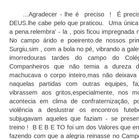
...Agradecer - lhe é preciso ! É precis
DEUS.lhe cabe pelo que praticou. Uma única 
a pena.relembra' - la , pois ficou impregnad
No campo árido e poeirento.de nossos primi
Surgiu,sim , com a bola no pé, vibrando a ga
imorredouras tardes do campo do Colé
Companheiros que não temia a dureza do
machucava o corpo inteiro,mas não deixava
naquelas partidas com outras equipes, f
vibrassem aos gritos,especialmente, nos m
acontecia em clima de confraternização, 
violência a deslustrar os encontros fute
subjugavam aqueles que faziam - se prese
treino ! B E B E TO foi um dos Valores que 
fazendo com que a alegria reinasse no Campo