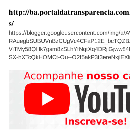
http://ba.portaldatransparencia.com.
s/
https://blogger.googleusercontent.com/img
RAuegbSUBUVnBzCUgVc4CFaP12E_bcTQZB
ViTMy58QHk7gsm8zSLhYfNqtXq4DRjiGjww8
SX-hXTcQkHOMCt-Ou--O2f5akP3t3ereNxjlEX