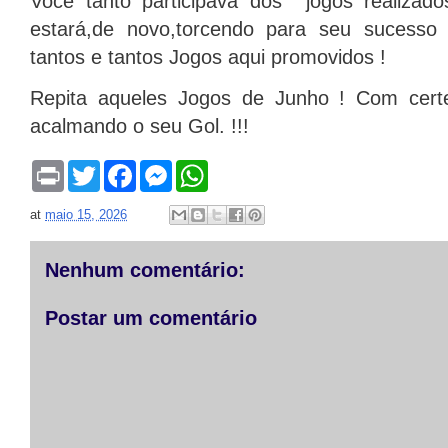
Você tanto participava dos jogos realizad
estará,de novo,torcendo para seu sucesso
tantos e tantos Jogos aqui promovidos !
Repita aqueles Jogos de Junho ! Com certe
acalmando o seu Gol. !!!
P
T
F
M
W
r
w
a
e
h
i
i
c
s
a
at
maio 15, 2026
n
t
e
s
t
t
t
b
e
s
e
o
n
A
r
o
g
p
Nenhum comentário:
k
e
p
r
Postar um comentário