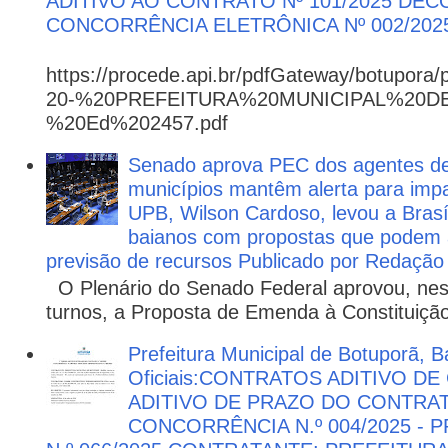
ADITIVO AO CONTRATO Nº 101/2025 DE
CONCORRÊNCIA ELETRÔNICA Nº 002/202
https://procede.api.br/pdfGateway/botupora/
20-%20PREFEITURA%20MUNICIPAL%20
%20Ed%202457.pdf
Senado aprova PEC dos agentes d
municípios mantêm alerta para impa
UPB, Wilson Cardoso, levou a Brasí
baianos com propostas que podem 
previsão de recursos Publicado por Redação
O Plenário do Senado Federal aprovou, nesta
turnos, a Proposta de Emenda à Constituição
Prefeitura Municipal de Botuporã, B
Oficiais:CONTRATOS ADITIVO D
ADITIVO DE PRAZO DO CONTRATO
CONCORRÊNCIA N.º 004/2025 -