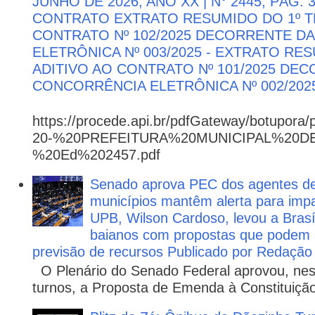
JUNHO DE 2026, ANO XX | N° 2445, PÁG.
CONTRATO EXTRATO RESUMIDO DO 1º T
CONTRATO Nº 102/2025 DECORRENTE D
ELETRÔNICA Nº 003/2025 - EXTRATO RE
ADITIVO AO CONTRATO Nº 101/2025 DE
CONCORRÊNCIA ELETRÔNICA Nº 002/202
https://procede.api.br/pdfGateway/botupora/
20-%20PREFEITURA%20MUNICIPAL%20
%20Ed%202457.pdf
Senado aprova PEC dos agentes d
municípios mantêm alerta para impa
UPB, Wilson Cardoso, levou a Brasí
baianos com propostas que podem 
previsão de recursos Publicado por Redação
O Plenário do Senado Federal aprovou, nesta
turnos, a Proposta de Emenda à Constituição