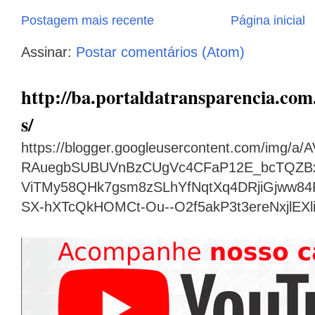
Postagem mais recente
Página inicial
Assinar:
Postar comentários (Atom)
http://ba.portaldatransparencia.com.
s/
https://blogger.googleusercontent.com/img
RAuegbSUBUVnBzCUgVc4CFaP12E_bcTQZB
ViTMy58QHk7gsm8zSLhYfNqtXq4DRjiGjww8
SX-hXTcQkHOMCt-Ou--O2f5akP3t3ereNxjlEX