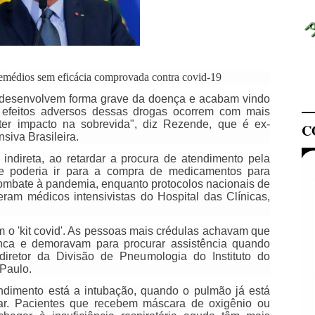
emédios sem eficácia comprovada contra covid-19
desenvolvem forma grave da doença e acabam vindo
 efeitos adversos dessas drogas ocorrem com mais
ter impacto na sobrevida", diz Rezende, que é ex-
C
siva Brasileira.
indireta, ao retardar a procura de atendimento pela
ue poderia ir para a compra de medicamentos para
ombate à pandemia, enquanto protocolos nacionais de
ram médicos intensivistas do Hospital das Clínicas,
m o 'kit covid'. As pessoas mais crédulas achavam que
nca e demoravam para procurar assistência quando
diretor da Divisão de Pneumologia do Instituto do
 Paulo.
tendimento está a intubação, quando o pulmão já está
rar. Pacientes que recebem máscara de oxigênio ou