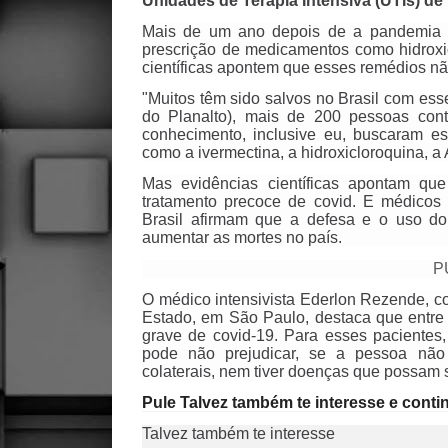
Unidades de Terapia Intensiva (UTIs) de 
Mais de um ano depois de a pandemia c
prescrição de medicamentos como hidroxi
científicas apontem que esses remédios não
"Muitos têm sido salvos no Brasil com es
do Planalto), mais de 200 pessoas con
conhecimento, inclusive eu, buscaram e
como a ivermectina, a hidroxicloroquina, a 
Mas evidências científicas apontam qu
tratamento precoce de covid. E médicos
Brasil afirmam que a defesa e o uso do 
aumentar as mortes no país.
P
O médico intensivista Ederlon Rezende, c
Estado, em São Paulo, destaca que entr
grave de covid-19. Para esses pacientes
pode não prejudicar, se a pessoa não 
colaterais, nem tiver doenças que possam
Pule Talvez também te interesse e conti
Talvez também te interesse