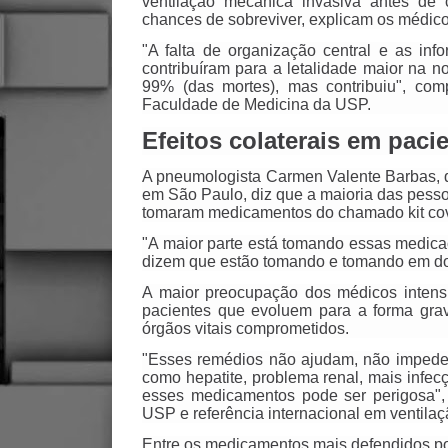
ventilação mecânica invasiva antes de c
chances de sobreviver, explicam os médicos
"A falta de organização central e as in
contribuíram para a letalidade maior na 
99% (das mortes), mas contribuiu", com
Faculdade de Medicina da USP.
Efeitos colaterais em paci
A pneumologista Carmen Valente Barbas, qu
em São Paulo, diz que a maioria das pesso
tomaram medicamentos do chamado kit cov
"A maior parte está tomando essas medica
dizem que estão tomando e tomando em do
A maior preocupação dos médicos intensi
pacientes que evoluem para a forma gra
órgãos vitais comprometidos.
"Esses remédios não ajudam, não impedem 
como hepatite, problema renal, mais infecçõ
esses medicamentos pode ser perigosa",
USP e referência internacional em ventila
Entre os medicamentos mais defendidos po