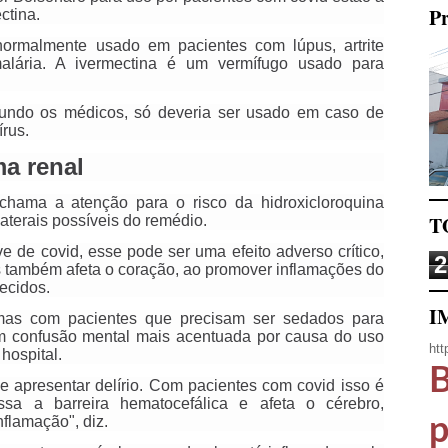
Pr
ctina.
ormalmente usado em pacientes com lúpus, artrite
malária. A ivermectina é um vermífugo usado para
egundo os médicos, só deveria ser usado em caso de
írus.
ma renal
chama a atenção para o risco da hidroxicloroquina
T
laterais possíveis do remédio.
 de covid, esse pode ser uma efeito adverso crítico,
2
 também afeta o coração, ao promover inflamações do
ecidos.
I
mas com pacientes que precisam ser sedados para
 confusão mental mais acentuada por causa do uso
htt
hospital.
B
e apresentar delírio. Com pacientes com covid isso é
ssa a barreira hematocefálica e afeta o cérebro,
nflamação", diz.
p