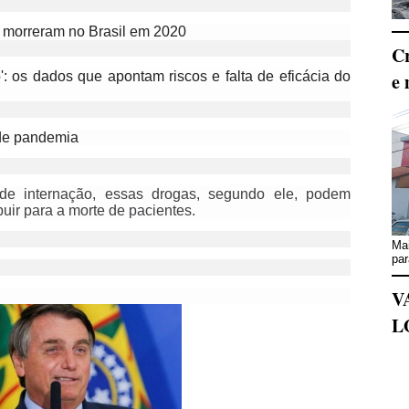
9 morreram no Brasil em 2020
Cr
o': os dados que apontam riscos e falta de eficácia do
e 
 de pandemia
e internação, essas drogas, segundo ele, podem
buir para a morte de pacientes.
Mai
par
V
L