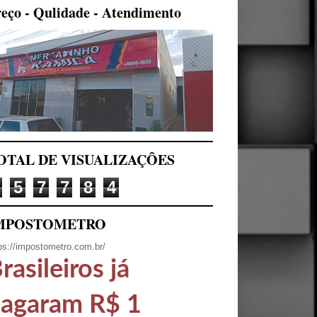
eço - Qulidade - Atendimento
OTAL DE VISUALIZAÇÔES
5
7
7
8
4
MPOSTOMETRO
ps://impostometro.com.br/
rasileiros já
agaram R$ 1