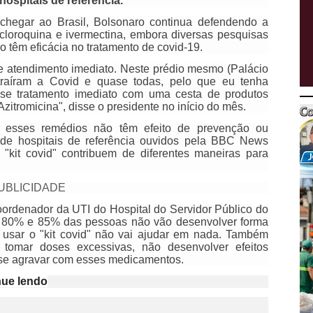
hospitais de referência.
hegar ao Brasil, Bolsonaro continua defendendo a
cloroquina e ivermectina, embora diversas pesquisas
 têm eficácia no tratamento de covid-19.
se atendimento imediato. Neste prédio mesmo (Palácio
traíram a Covid e quase todas, pelo que eu tenha
sse tratamento imediato com uma cesta de produtos
Azitromicina", disse o presidente no início do mês.
e esses remédios não têm efeito de prevenção ou
 de hospitais de referência ouvidos pela BBC News
"kit covid" contribuem de diferentes maneiras para
UBLICIDADE
oordenador da UTI do Hospital do Servidor Público do
e 80% e 85% das pessoas não vão desenvolver forma
, usar o "kit covid" não vai ajudar em nada. Também
tomar doses excessivas, não desenvolver efeitos
 se agravar com esses medicamentos.
nue lendo