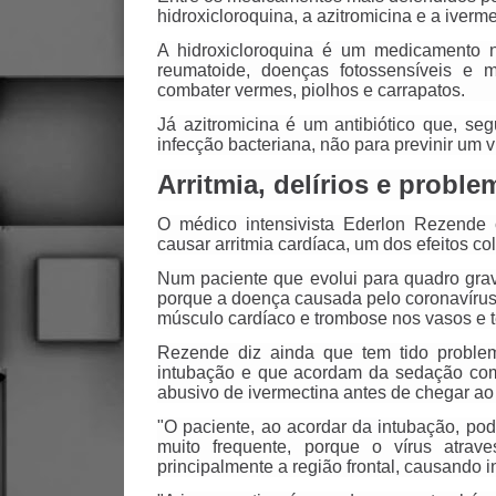
hidroxicloroquina, a azitromicina e a iverme
A hidroxicloroquina é um medicamento n
reumatoide, doenças fotossensíveis e 
combater vermes, piolhos e carrapatos.
Já azitromicina é um antibiótico que, s
infecção bacteriana, não para previnir um v
Arritmia, delírios e proble
O médico intensivista Ederlon Rezende 
causar arritmia cardíaca, um dos efeitos co
Num paciente que evolui para quadro grave
porque a doença causada pelo coronavírus
músculo cardíaco e trombose nos vasos e t
Rezende diz ainda que tem tido proble
intubação e que acordam da sedação com
abusivo de ivermectina antes de chegar ao 
"O paciente, ao acordar da intubação, pod
muito frequente, porque o vírus atrave
principalmente a região frontal, causando i