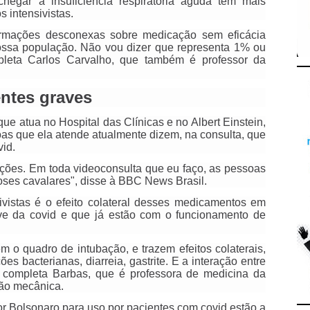
hegar à insuficiência respiratória aguda têm mais
 intensivistas.
formações desconexas sobre medicação sem eficácia
nossa população. Não vou dizer que representa 1% ou
pleta Carlos Carvalho, que também é professor da
entes graves
e atua no Hospital das Clínicas e no Albert Einstein,
as que ela atende atualmente dizem, na consulta, que
id.
ções. Em toda videoconsulta que eu faço, as pessoas
ses cavalares", disse à BBC News Brasil.
vistas é o efeito colateral desses medicamentos em
ve da covid e que já estão com o funcionamento de
o quadro de intubação, e trazem efeitos colaterais,
es bacterianas, diarreia, gastrite. E a interação entre
 completa Barbas, que é professora de medicina da
ção mecânica.
r Bolsonaro para uso por pacientes com covid estão a