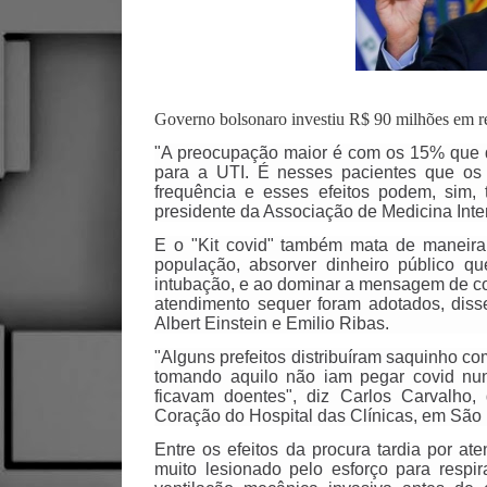
Governo bolsonaro investiu R$ 90 milhões em r
"A preocupação maior é com os 15% que 
para a UTI. É nesses pacientes que os
frequência e esses efeitos podem, sim, 
presidente da Associação de Medicina Inten
E o "Kit covid" também mata de maneira 
população, absorver dinheiro público q
intubação, e ao dominar a mensagem de c
atendimento sequer foram adotados, disse
Albert Einstein e Emilio Ribas.
"Alguns prefeitos distribuíram saquinho co
tomando aquilo não iam pegar covid nu
ficavam doentes", diz Carlos Carvalho, 
Coração do Hospital das Clínicas, em São
Entre os efeitos da procura tardia por a
muito lesionado pelo esforço para respi