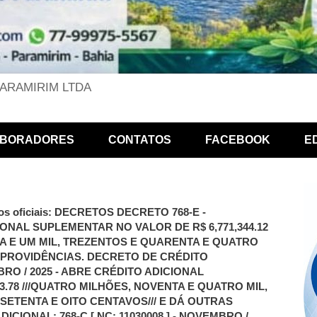
PARAMIRIM LTDA
BORADORES
CONTATOS
FACEBOOK
E
Atos oficiais: DECRETOS DECRETO 768-E -
IONAL SUPLEMENTAR NO VALOR DE R$ 6,771,344.12
TA E UM MIL, TREZENTOS E QUARENTA E QUATRO
S PROVIDÊNCIAS. DECRETO DE CRÉDITO
MBRO / 2025 - ABRE CRÉDITO ADICIONAL
3.78 ///QUATRO MILHÕES, NOVENTA E QUATRO MIL,
SETENTA E OITO CENTAVOS/// E DÁ OUTRAS
CIONAL: 768-C [ NC: 11030008 ] - NOVEMBRO /