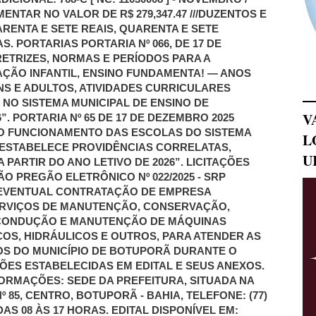
ENTAR NO VALOR DE R$ 279,347.47 ///DUZENTOS E
ARENTA E SETE REAIS, QUARENTA E SETE
. PORTARIAS PORTARIA Nº 066, DE 17 DE
RETRIZES, NORMAS E PERÍODOS PARA A
ÇÃO INFANTIL, ENSINO FUNDAMENTA! — ANOS
ENS E ADULTOS, ATIVIDADES CURRICULARES
NO SISTEMA MUNICIPAL DE ENSINO DE
V
”. PORTARIA Nº 65 DE 17 DE DEZEMBRO 2025
 FUNCIONAMENTO DAS ESCOLAS DO SISTEMA
L
 ESTABELECE PROVIDÊNCIAS CORRELATAS,
U
PARTIR DO ANO LETIVO DE 2026”. LICITAÇÕES
ÃO PREGÃO ELETRÔNICO Nº 022/2025 - SRP
 EVENTUAL CONTRATAÇÃO DE EMPRESA
ERVIÇOS DE MANUTENÇÃO, CONSERVAÇÃO,
 CONDUÇÃO E MANUTENÇÃO DE MÁQUINAS
COS, HIDRÁULICOS E OUTROS, PARA ATENDER AS
S DO MUNICÍPIO DE BOTUPORÃ DURANTE O
ÕES ESTABELECIDAS EM EDITAL E SEUS ANEXOS.
INFORMAÇÕES: SEDE DA PREFEITURA, SITUADA NA
 85, CENTRO, BOTUPORÃ - BAHIA, TELEFONE: (77)
DAS 08 ÀS 17 HORAS. EDITAL DISPONÍVEL EM: