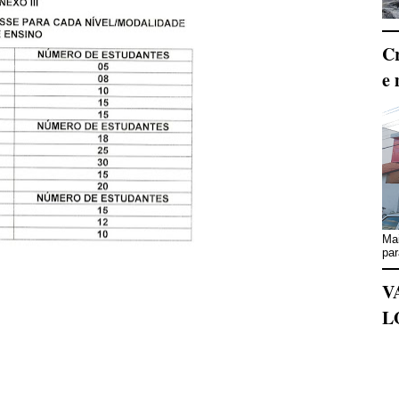
Cr
e 
Mai
par
V
L