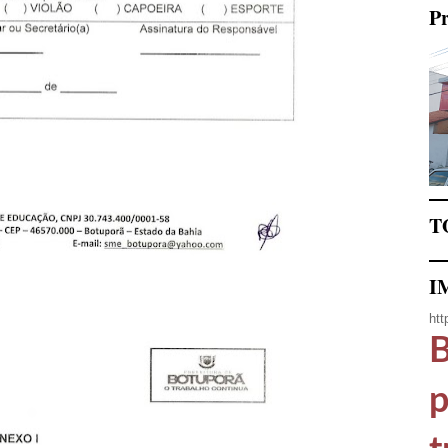
Pr
T
I
htt
B
p