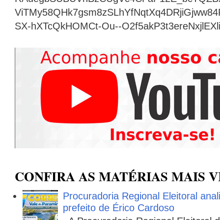
ViTMy58QHk7gsm8zSLhYfNqtXq4DRjiGjww8
SX-hXTcQkHOMCt-Ou--O2f5akP3t3ereNxjlEX
CONFIRA AS MATÉRIAS MAIS V
Procuradoria Regional Eleitoral ana
prefeito de Érico Cardoso