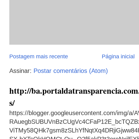
Postagem mais recente
Página inicial
Assinar:
Postar comentários (Atom)
http://ba.portaldatransparencia.com.
s/
https://blogger.googleusercontent.com/img
RAuegbSUBUVnBzCUgVc4CFaP12E_bcTQZB
ViTMy58QHk7gsm8zSLhYfNqtXq4DRjiGjww8
SX-hXTcQkHOMCt-Ou--O2f5akP3t3ereNxjlEX