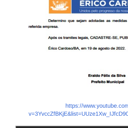
https://www.youtube.co
v=3YvccZfBKjE&list=UUze1Xw_IJfcD