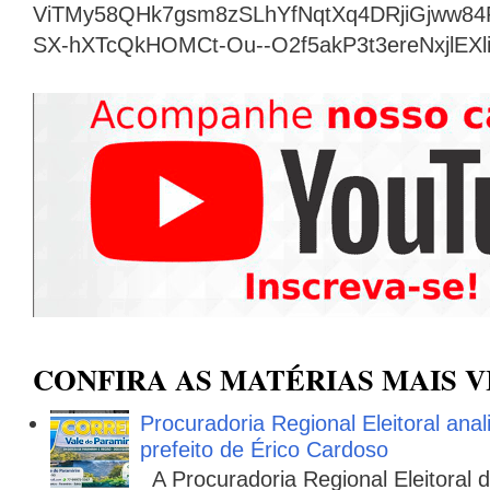
ViTMy58QHk7gsm8zSLhYfNqtXq4DRjiGjww8
SX-hXTcQkHOMCt-Ou--O2f5akP3t3ereNxjlEX
CONFIRA AS MATÉRIAS MAIS V
Procuradoria Regional Eleitoral ana
prefeito de Érico Cardoso
A Procuradoria Regional Eleitoral