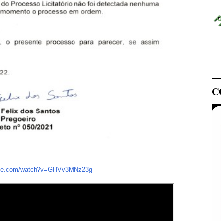
C
tube.com/watch?v=GHVv3MNz23g