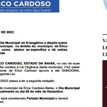
V
L
U