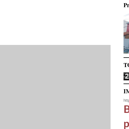
Pr
T
2
I
htt
B
p