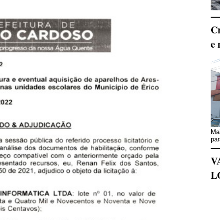
Cr
e 
Mai
par
V
L