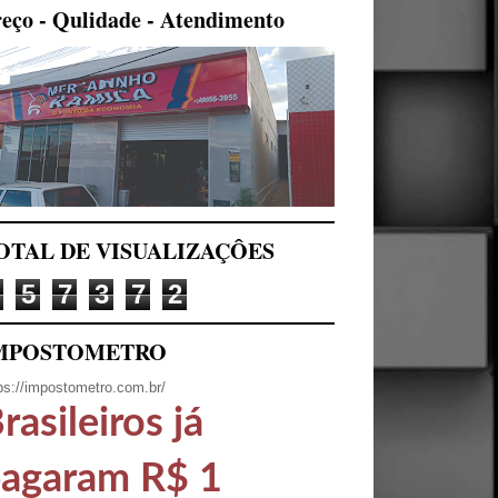
eço - Qulidade - Atendimento
OTAL DE VISUALIZAÇÔES
5
7
3
7
2
MPOSTOMETRO
ps://impostometro.com.br/
rasileiros já
agaram R$ 1