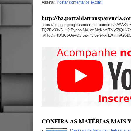
Assinar:
Postar comentários (Atom)
http://ba.portaldatransparencia.co
https://blogger.googleusercontent.com/img/a
TQZBx03V5i_UXBypbMMo1weMzKoViTMy58QHk7g
hXTcQkHOMCt-Ou--O2f5akP3t3ereNxjlEXlihwA9b1
CONFIRA AS MATÉRIAS MAIS V
Procuradoria Regional Eleitoral ana