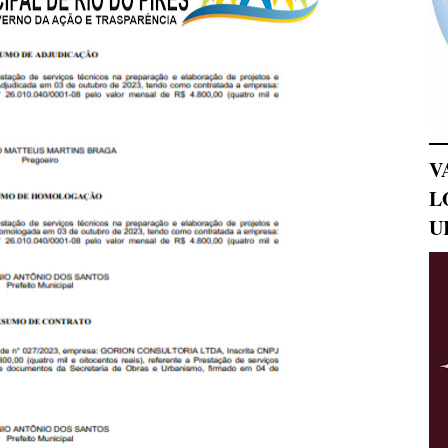
V
L
U