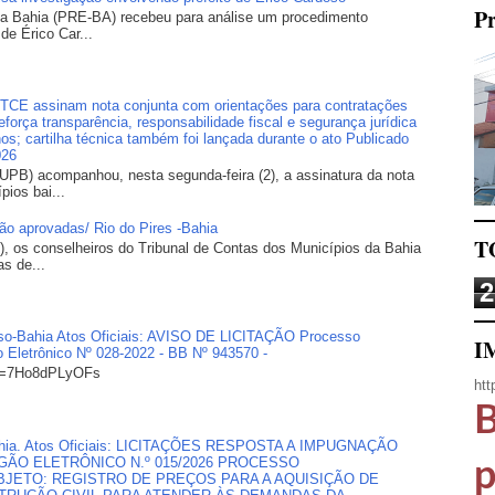
Pr
 da Bahia (PRE-BA) recebeu para análise um procedimento
 de Érico Car...
E assinam nota conjunta com orientações para contratações
orça transparência, responsabilidade fiscal e segurança jurídica
os; cartilha técnica também foi lançada durante o ato Publicado
026
UPB) acompanhou, nesta segunda-feira (2), a assinatura da nota
pios bai...
são aprovadas/ Rio do Pires -Bahia
T
), os conselheiros do Tribunal de Contas dos Municípios da Bahia
s de...
2
doso-Bahia Atos Oficiais: AVISO DE LICITAÇÃO Processo
I
o Eletrônico Nº 028-2022 - BB Nº 943570 -
?v=7Ho8dPLyOFs
htt
B
, Bahia. Atos Oficiais: LICITAÇÕES RESPOSTA A IMPUGNAÇÃO
ÃO ELETRÔNICO N.º 015/2026 PROCESSO
p
 OBJETO: REGISTRO DE PREÇOS PARA A AQUISIÇÃO DE