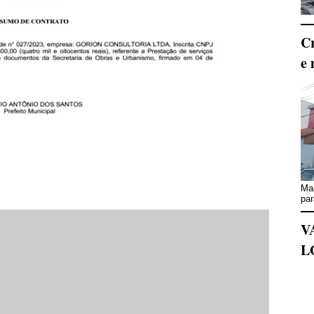
Cr
e 
Mai
par
V
L