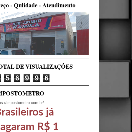
eço - Qulidade - Atendimento
OTAL DE VISUALIZAÇÔES
5
6
9
9
6
MPOSTOMETRO
ps://impostometro.com.br/
rasileiros já
agaram R$ 1