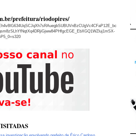
m.br/prefeitura/riodopires/
/AVvXsEh4v8IG634UqSCJqXh7sRAuegbSUBUVnBzCUgVc4CFaP12E_bc
sm8zSLhYfNqtXq4DRjiGjww84PHfgcEGE_EbXGQ1WZluj1mSX-
GP5_0=s320
ISITADAS
lisa investigação envolvendo prefeito de Érico Cardoso