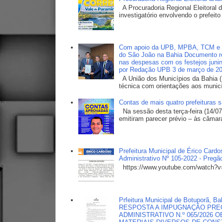
A Procuradoria Regional Eleitoral
investigatório envolvendo o prefeito
Com apoio da UPB, MPBA, TCM e TC
do São João na Bahia Documento ref
nas despesas com os festejos junin
por Redação UPB 3 de março de 2
A União dos Municípios da Bahia (
técnica com orientações aos municí
Contas de mais quatro prefeituras 
Na sessão desta terça-feira (14/07
emitiram parecer prévio – às câmara
Prefeitura Municipal de Érico Car
Administrativo Nº 105-2022 - Pregã
https://www.youtube.com/watch
Prfeitura Municipal de Botuporã
RESPOSTA A IMPUGNAÇÃO PREG
ADMINISTRATIVO N.º 065/2026