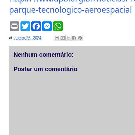
parque-tecnologico-aeroespacial
P
T
F
M
W
r
w
a
e
h
i
i
c
s
a
at
janeiro 25, 2024
n
t
e
s
t
t
t
b
e
s
e
o
n
A
r
o
g
p
Nenhum comentário:
k
e
p
r
Postar um comentário