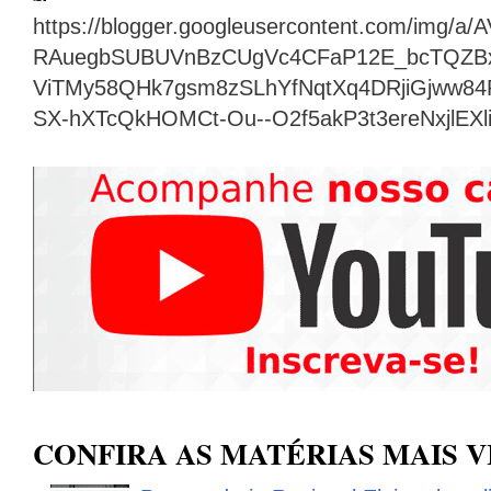
https://blogger.googleusercontent.com/img
RAuegbSUBUVnBzCUgVc4CFaP12E_bcTQZB
ViTMy58QHk7gsm8zSLhYfNqtXq4DRjiGjww8
SX-hXTcQkHOMCt-Ou--O2f5akP3t3ereNxjlEX
CONFIRA AS MATÉRIAS MAIS V