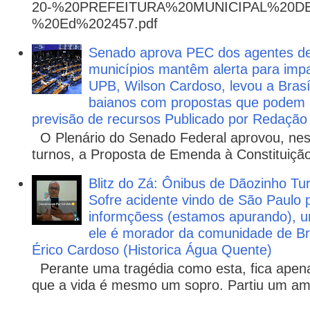
20-%20PREFEITURA%20MUNICIPAL%20
%20Ed%202457.pdf
Senado aprova PEC dos agentes d
municípios mantêm alerta para impa
UPB, Wilson Cardoso, levou a Brasí
baianos com propostas que podem 
previsão de recursos Publicado por Redação
O Plenário do Senado Federal aprovou, nesta
turnos, a Proposta de Emenda à Constituição
Blitz do Zá: Ônibus de Dãozinho 
Sofre acidente vindo de São Paulo 
informçõess (estamos apurando), u
ele é morador da comunidade de Br
Érico Cardoso (Historica Água Quente)
Perante uma tragédia como esta, fica apena
que a vida é mesmo um sopro. Partiu um ami