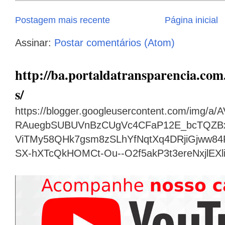
Postagem mais recente
Página inicial
Assinar:
Postar comentários (Atom)
http://ba.portaldatransparencia.com.
s/
https://blogger.googleusercontent.com/img
RAuegbSUBUVnBzCUgVc4CFaP12E_bcTQZB
ViTMy58QHk7gsm8zSLhYfNqtXq4DRjiGjww8
SX-hXTcQkHOMCt-Ou--O2f5akP3t3ereNxjlEX