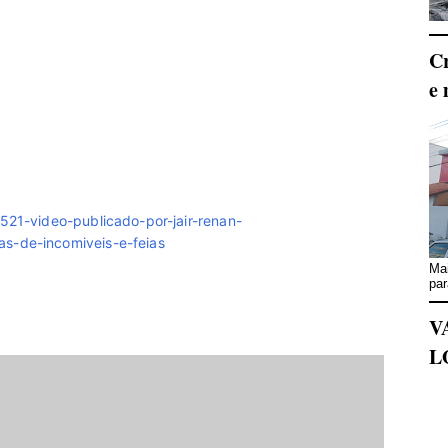
Cr
e 
521-video-publicado-por-jair-renan-
s-de-incomiveis-e-feias
Mai
par
V
L