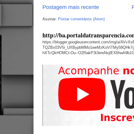
Postagem mais recente
P
Assinar:
Postar comentários (Atom)
http://ba.portaldatransparencia.co
https://blogger.googleusercontent.com/img/a
TQZBx03V5i_UXBypbMMo1weMzKoViTMy58QHk7g
hXTcQkHOMCt-Ou--O2f5akP3t3ereNxjlEXlihwA9b1