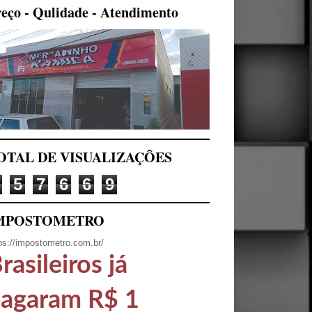
eço - Qulidade - Atendimento
OTAL DE VISUALIZAÇÔES
5
7
6
6
9
MPOSTOMETRO
ps://impostometro.com.br/
rasileiros já
agaram R$ 1