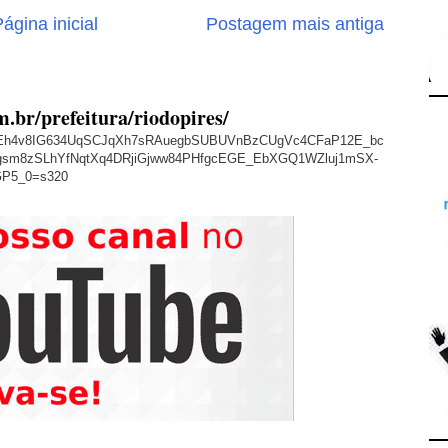
ágina inicial
Postagem mais antiga
m.br/prefeitura/riodopires/
/AVvXsEh4v8IG634UqSCJqXh7sRAuegbSUBUVnBzCUgVc4CFaP12E_bc
sm8zSLhYfNqtXq4DRjiGjww84PHfgcEGE_EbXGQ1WZluj1mSX-
GP5_0=s320