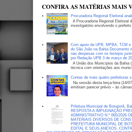
CONFIRA AS MATÉRIAS MAIS V
Procuradoria Regional Eleitoral ana
A Procuradoria Regional Eleitoral
investigatório envolvendo o prefeito
Com apoio da UPB, MPBA, TCM e TC
do São João na Bahia Documento ref
nas despesas com os festejos junin
por Redação UPB 3 de março de 2
A União dos Municípios da Bahia (
técnica com orientações aos municí
Contas de mais quatro prefeituras 
Na sessão desta terça-feira (14/07
emitiram parecer prévio – às câmara
Prfeitura Municipal de Botuporã
RESPOSTA A IMPUGNAÇÃO PREG
ADMINISTRATIVO N.º 065/2026
MATERIAIS DIVERSOS DE CONS
PREFEITURA MUNICIPAL DE B
EDITAL E SEUS ANEXOS. CONT