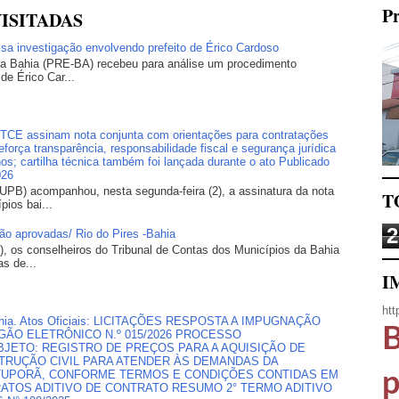
Pr
ISITADAS
lisa investigação envolvendo prefeito de Érico Cardoso
 da Bahia (PRE-BA) recebeu para análise um procedimento
 de Érico Car...
E assinam nota conjunta com orientações para contratações
orça transparência, responsabilidade fiscal e segurança jurídica
os; cartilha técnica também foi lançada durante o ato Publicado
026
UPB) acompanhou, nesta segunda-feira (2), a assinatura da nota
T
pios bai...
2
são aprovadas/ Rio do Pires -Bahia
), os conselheiros do Tribunal de Contas dos Municípios da Bahia
s de...
I
htt
, Bahia. Atos Oficiais: LICITAÇÕES RESPOSTA A IMPUGNAÇÃO
B
ÃO ELETRÔNICO N.º 015/2026 PROCESSO
 OBJETO: REGISTRO DE PREÇOS PARA A AQUISIÇÃO DE
TRUÇÃO CIVIL PARA ATENDER ÀS DEMANDAS DA
OTUPORÃ, CONFORME TERMOS E CONDIÇÕES CONTIDAS EM
p
RATOS ADITIVO DE CONTRATO RESUMO 2° TERMO ADITIVO