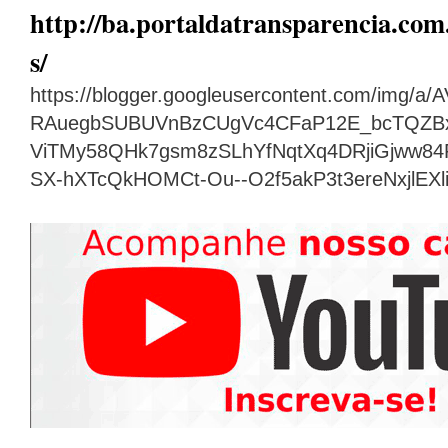
http://ba.portaldatransparencia.com.
s/
https://blogger.googleusercontent.com/img
RAuegbSUBUVnBzCUgVc4CFaP12E_bcTQZB
ViTMy58QHk7gsm8zSLhYfNqtXq4DRjiGjww8
SX-hXTcQkHOMCt-Ou--O2f5akP3t3ereNxjlEX