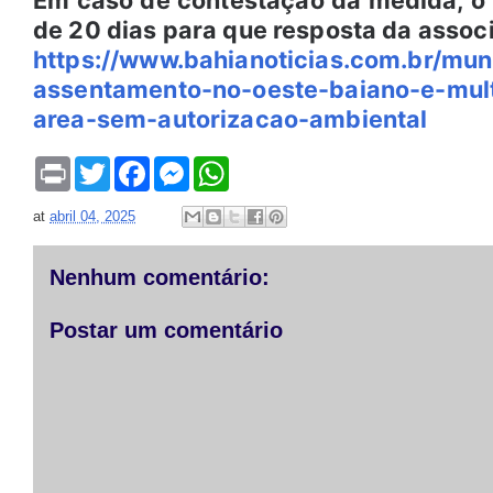
Em caso de contestação da medida, o
de 20 dias para que resposta da asso
https://www.bahianoticias.com.br/mun
assentamento-no-oeste-baiano-e-mul
area-sem-autorizacao-ambiental
P
T
F
M
W
r
w
a
e
h
i
i
c
s
a
at
abril 04, 2025
n
t
e
s
t
t
t
b
e
s
e
o
n
A
r
o
g
p
Nenhum comentário:
k
e
p
r
Postar um comentário