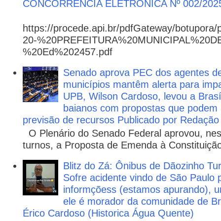
CONCORRÊNCIA ELETRÔNICA Nº 002/202
https://procede.api.br/pdfGateway/botupora/
20-%20PREFEITURA%20MUNICIPAL%20
%20Ed%202457.pdf
Senado aprova PEC dos agentes d
municípios mantêm alerta para impa
UPB, Wilson Cardoso, levou a Brasí
baianos com propostas que podem 
previsão de recursos Publicado por Redação
O Plenário do Senado Federal aprovou, nesta
turnos, a Proposta de Emenda à Constituição
Blitz do Zá: Ônibus de Dãozinho 
Sofre acidente vindo de São Paulo 
informçõess (estamos apurando), u
ele é morador da comunidade de Br
Érico Cardoso (Historica Água Quente)