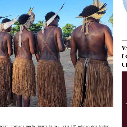
V
L
U
ncia”, começa nesta quarta-feira (17) a 10ª edição dos Jogos