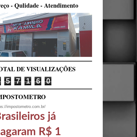
eço - Qulidade - Atendimento
OTAL DE VISUALIZAÇÔES
5
7
1
6
0
MPOSTOMETRO
ps://impostometro.com.br/
rasileiros já
agaram R$ 1