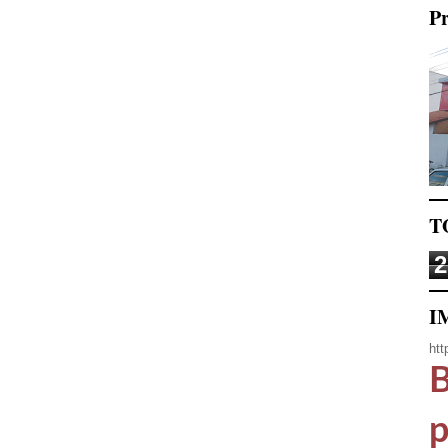
Pr
T
2
I
htt
B
p