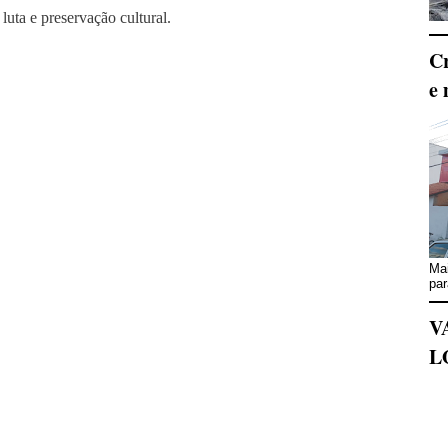
uta e preservação cultural.
Cr
e 
Mai
par
V
L