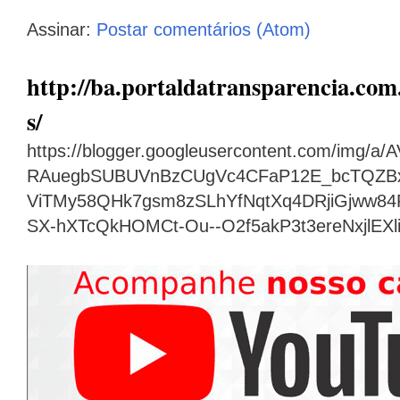
Assinar:
Postar comentários (Atom)
http://ba.portaldatransparencia.com.
s/
https://blogger.googleusercontent.com/img
RAuegbSUBUVnBzCUgVc4CFaP12E_bcTQZB
ViTMy58QHk7gsm8zSLhYfNqtXq4DRjiGjww8
SX-hXTcQkHOMCt-Ou--O2f5akP3t3ereNxjlEX