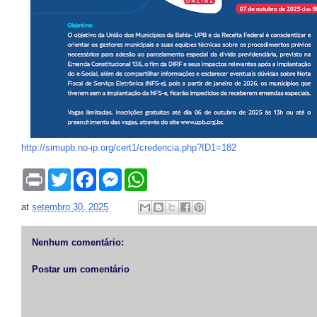
http://simupb.no-ip.org/cert1/credencia.php?ID1=182
P
T
F
M
W
r
w
a
e
h
i
i
c
s
a
at
setembro 30, 2025
n
t
e
s
t
t
t
b
e
s
e
o
n
A
r
o
g
p
Nenhum comentário:
k
e
p
r
Postar um comentário