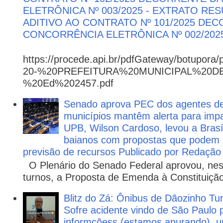
ELETRÔNICA Nº 003/2025 - EXTRATO RE
ADITIVO AO CONTRATO Nº 101/2025 DE
CONCORRÊNCIA ELETRÔNICA Nº 002/202
https://procede.api.br/pdfGateway/botupora/
20-%20PREFEITURA%20MUNICIPAL%20
%20Ed%202457.pdf
Senado aprova PEC dos agentes d
municípios mantêm alerta para impa
UPB, Wilson Cardoso, levou a Brasí
baianos com propostas que podem 
previsão de recursos Publicado por Redação
O Plenário do Senado Federal aprovou, nesta
turnos, a Proposta de Emenda à Constituição
Blitz do Zá: Ônibus de Dãozinho 
Sofre acidente vindo de São Paulo 
informçõess (estamos apurando), u