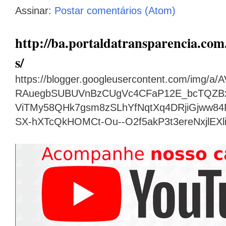
Assinar:
Postar comentários (Atom)
http://ba.portaldatransparencia.com.
s/
https://blogger.googleusercontent.com/img
RAuegbSUBUVnBzCUgVc4CFaP12E_bcTQZB
ViTMy58QHk7gsm8zSLhYfNqtXq4DRjiGjww8
SX-hXTcQkHOMCt-Ou--O2f5akP3t3ereNxjlEX