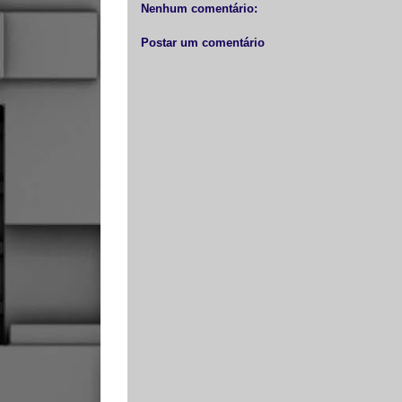
r
o
g
p
Nenhum comentário:
k
e
p
r
Postar um comentário