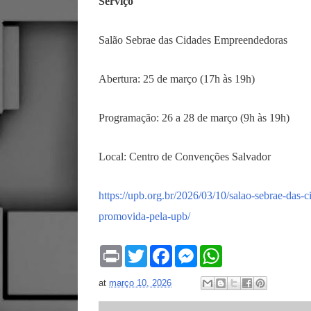
Serviço
Salão Sebrae das Cidades Empreendedoras
Abertura: 25 de março (17h às 19h)
Programação: 26 a 28 de março (9h às 19h)
Local: Centro de Convenções Salvador
https://upb.org.br/2026/03/10/salao-sebrae-das-
promovida-pela-upb/
P
T
F
M
W
r
w
a
e
h
i
i
c
s
a
at
março 10, 2026
n
t
e
s
t
t
t
b
e
s
e
o
n
A