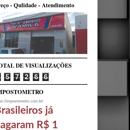
eço - Qulidade - Atendimento
OTAL DE VISUALIZAÇÔES
5
7
2
6
6
MPOSTOMETRO
ps://impostometro.com.br/
rasileiros já
agaram R$ 1