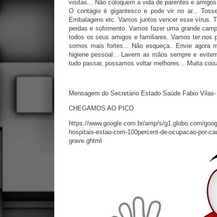
visitas... Não coloquem a vida de parentes e amigo
O contágio é gigantesco e pode vir no ar... Tosse
Embalagens etc. Vamos juntos vencer esse vírus. T
perdas e sofrimento. Vamos fazer uma grande camp
todos os seus amigos e familiares. Vamos ter nos p
somos mais fortes... Não esqueça.. Envie agora
higiene pessoal... Lavem as mãos sempre e evite
tudo passar, possamos voltar melhores... Muita coi
Mensagem do Secretário Estado Saúde Fabio Vilas
CHEGAMOS AO PICO
https://www.google.com.br/amp/s/g1.globo.com/google
hospitais-estao-com-100percent-de-ocupacao-por-cau
grave.ghtml