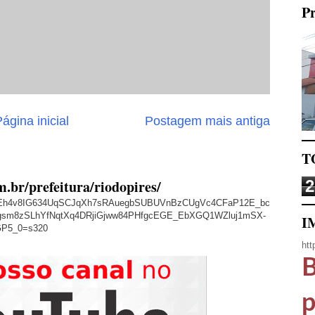
Pr
ágina inicial
Postagem mais antiga
T
m.br/prefeitura/riodopires/
2
/AVvXsEh4v8IG634UqSCJqXh7sRAuegbSUBUVnBzCUgVc4CFaP12E_bc
sm8zSLhYfNqtXq4DRjiGjww84PHfgcEGE_EbXGQ1WZluj1mSX-
I
GP5_0=s320
htt
B
p