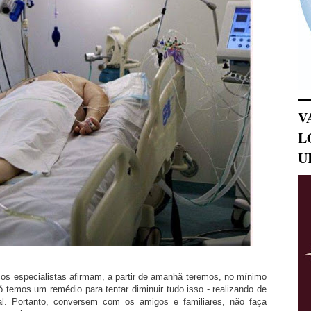
V
L
U
e os especialistas afirmam, a partir de amanhã teremos, no mínimo
só temos um remédio para tentar diminuir tudo isso - realizando de
al. Portanto, conversem com os amigos e familiares, não faça