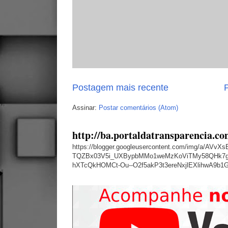
Postagem mais recente
P
Assinar:
Postar comentários (Atom)
http://ba.portaldatransparencia.co
https://blogger.googleusercontent.com/img/a
TQZBx03V5i_UXBypbMMo1weMzKoViTMy58QHk7g
hXTcQkHOMCt-Ou--O2f5akP3t3ereNxjlEXlihwA9b1