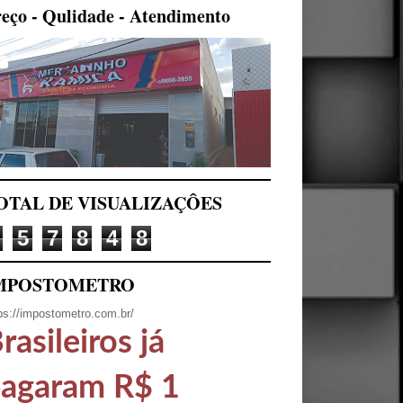
eço - Qulidade - Atendimento
OTAL DE VISUALIZAÇÔES
5
7
8
4
8
MPOSTOMETRO
ps://impostometro.com.br/
rasileiros já
agaram R$ 1