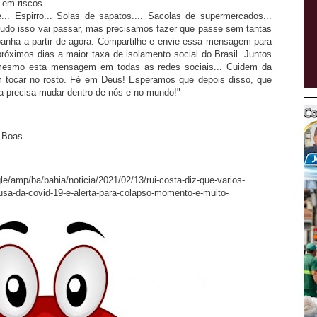
s em riscos.
... Espirro... Solas de sapatos.... Sacolas de supermercados...
udo isso vai passar, mas precisamos fazer que passe sem tantas
anha a partir de agora. Compartilhe e envie essa mensagem para
róximos dias a maior taxa de isolamento social do Brasil. Juntos
 mesmo esta mensagem em todas as redes sociais... Cuidem da
m tocar no rosto. Fé em Deus! Esperamos que depois disso, que
sa precisa mudar dentro de nós e no mundo!"
- Boas
/amp/ba/bahia/noticia/2021/02/13/rui-costa-diz-que-varios-
sa-da-covid-19-e-alerta-para-colapso-momento-e-muito-