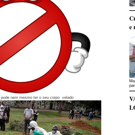
Cr
e 
Mai
par
V
o pode nem mesmo ter o seu corpo velado
L