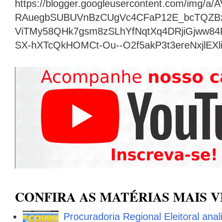
https://blogger.googleusercontent.com/img
RAuegbSUBUVnBzCUgVc4CFaP12E_bcTQZB
ViTMy58QHk7gsm8zSLhYfNqtXq4DRjiGjww8
SX-hXTcQkHOMCt-Ou--O2f5akP3t3ereNxjlEX
CONFIRA AS MATÉRIAS MAIS V
Procuradoria Regional Eleitoral ana