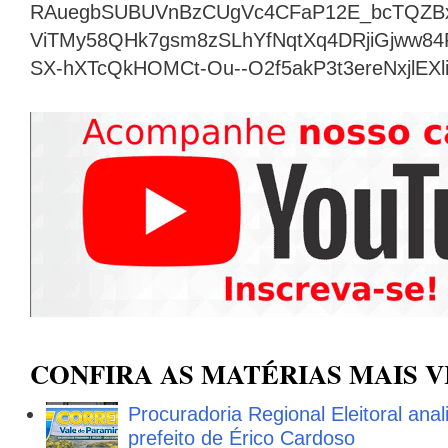
RAuegbSUBUVnBzCUgVc4CFaP12E_bcTQZB
ViTMy58QHk7gsm8zSLhYfNqtXq4DRjiGjww8
SX-hXTcQkHOMCt-Ou--O2f5akP3t3ereNxjlEX
CONFIRA AS MATÉRIAS MAIS V
Procuradoria Regional Eleitoral ana
prefeito de Érico Cardoso