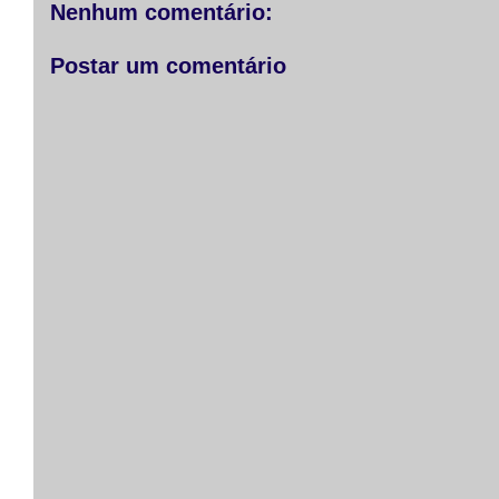
r
o
g
p
Nenhum comentário:
k
e
p
r
Postar um comentário