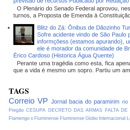
previsão de recursos Publicado por Redação
O Plenário do Senado Federal aprovou, nesta
turnos, a Proposta de Emenda à Constituição
Blitz do Zá: Ônibus de Dãozinho 
Sofre acidente vindo de São Paulo 
informçõess (estamos apurando), u
ele é morador da comunidade de Br
Érico Cardoso (Historica Água Quente)
Perante uma tragédia como esta, fica apena
que a vida é mesmo um sopro. Partiu um ami
TAGS
Correio VP
Jornal bacia do paramirim
rio
Pregão
CESUPA
DECRETO DAS ARMAS
FALTA DE
Flamengo x Fluminense
Fluminense
Globo
Internacional
L