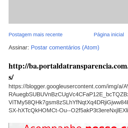
Postagem mais recente
Página inicial
Assinar:
Postar comentários (Atom)
http://ba.portaldatransparencia.com.
s/
https://blogger.googleusercontent.com/img
RAuegbSUBUVnBzCUgVc4CFaP12E_bcTQZB
ViTMy58QHk7gsm8zSLhYfNqtXq4DRjiGjww8
SX-hXTcQkHOMCt-Ou--O2f5akP3t3ereNxjlEX