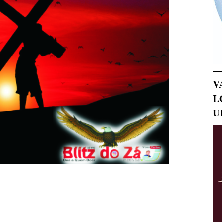
V
L
U