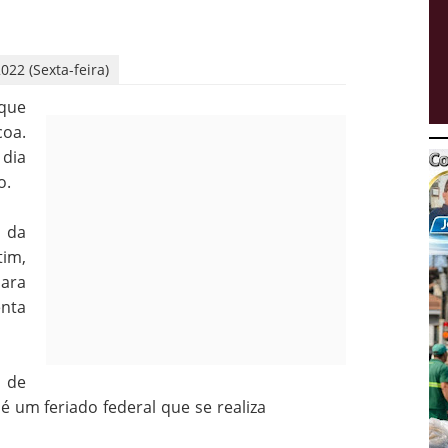
022 (Sexta-feira)
 que
oa.
 dia
o.
 da
im,
para
enta
2 de
é um feriado federal que se realiza