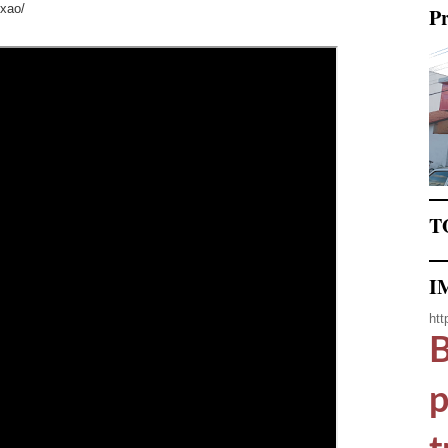
ixao/
Pr
T
I
htt
B
p