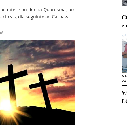
 acontece no fim da Quaresma, um
Cr
e cinzas, dia seguinte ao Carnaval.
e 
a?
Mai
par
V
L