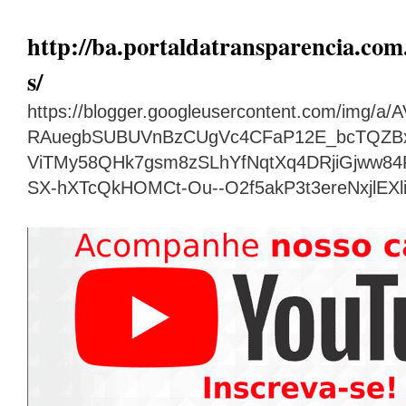
http://ba.portaldatransparencia.com.
s/
https://blogger.googleusercontent.com/img
RAuegbSUBUVnBzCUgVc4CFaP12E_bcTQZB
ViTMy58QHk7gsm8zSLhYfNqtXq4DRjiGjww8
SX-hXTcQkHOMCt-Ou--O2f5akP3t3ereNxjlEX