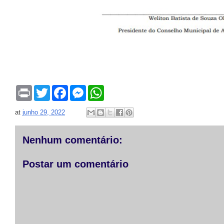
P
T
F
M
W
r
w
a
e
h
i
i
c
s
a
at
junho 29, 2022
n
t
e
s
t
t
t
b
e
s
e
o
n
A
r
o
g
p
Nenhum comentário:
k
e
p
r
Postar um comentário