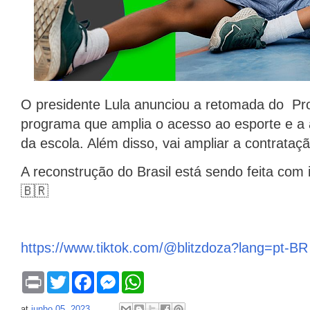
O presidente Lula anunciou a retomada do 
programa que amplia o acesso ao esporte e a at
da escola. Além disso, vai ampliar a contrataç
A reconstrução do Brasil está sendo feita com
🇧🇷
https://www.tiktok.com/@blitzdoza?lang=pt-BR
P
T
F
M
W
r
w
a
e
h
i
i
c
s
a
at
junho 05, 2023
n
t
e
s
t