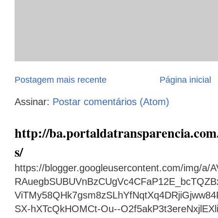
Postagem mais recente
Página inicial
Assinar:
Postar comentários (Atom)
http://ba.portaldatransparencia.com.
s/
https://blogger.googleusercontent.com/img
RAuegbSUBUVnBzCUgVc4CFaP12E_bcTQZB
ViTMy58QHk7gsm8zSLhYfNqtXq4DRjiGjww8
SX-hXTcQkHOMCt-Ou--O2f5akP3t3ereNxjlEX