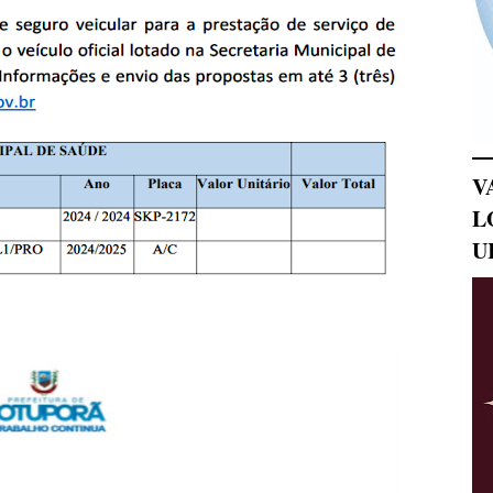
V
L
U