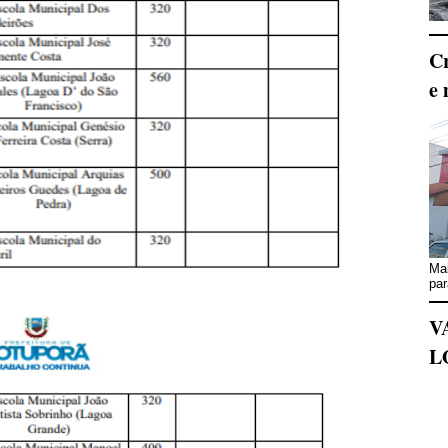
Cr
e 
Mai
par
V
L