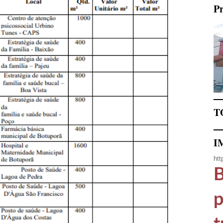
Pr
T
I
htt
B
p