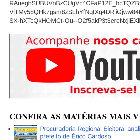
RAuegbSUBUVnBzCUgVc4CFaP12E_bcTQZB
ViTMy58QHk7gsm8zSLhYfNqtXq4DRjiGjww8
SX-hXTcQkHOMCt-Ou--O2f5akP3t3ereNxjlEX
CONFIRA AS MATÉRIAS MAIS V
Procuradoria Regional Eleitoral ana
prefeito de Érico Cardoso