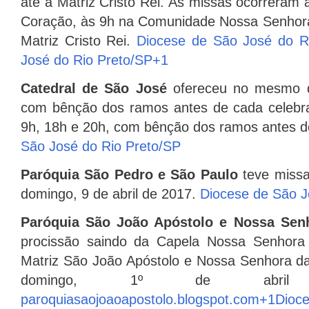
até a Matriz Cristo Rei.
As missas ocorreram 
Coração, às 9h na Comunidade Nossa Senhor
Matriz Cristo Rei.
​
Diocese de São José do R
José do Rio Preto/SP
+1
Catedral de São José
ofereceu no mesmo d
com bênção dos ramos antes de cada celebr
9h, 18h e 20h, com bênção dos ramos antes d
São José do Rio Preto/SP
Paróquia São Pedro e São Paulo
teve miss
domingo, 9 de abril de 2017.
​
Diocese de São J
Paróquia São João Apóstolo e Nossa Sen
procissão saindo da Capela Nossa Senhor
Matriz São João Apóstolo e Nossa Senhora da
domingo, 1º de abri
paroquiasaojoaoapostolo.blogspot.com
+1
Dio