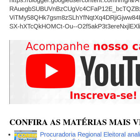
https://blogger.googleusercontent.com/img
RAuegbSUBUVnBzCUgVc4CFaP12E_bcTQZB
ViTMy58QHk7gsm8zSLhYfNqtXq4DRjiGjww8
SX-hXTcQkHOMCt-Ou--O2f5akP3t3ereNxjlEX
CONFIRA AS MATÉRIAS MAIS V
Procuradoria Regional Eleitoral ana