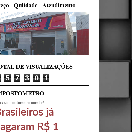
eço - Qulidade - Atendimento
OTAL DE VISUALIZAÇÔES
5
7
3
0
1
MPOSTOMETRO
ps://impostometro.com.br/
rasileiros já
agaram R$ 1