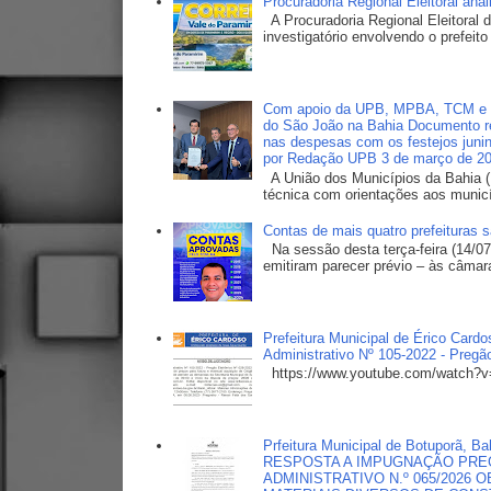
Procuradoria Regional Eleitoral ana
A Procuradoria Regional Eleitoral
investigatório envolvendo o prefeito
Com apoio da UPB, MPBA, TCM e TC
do São João na Bahia Documento ref
nas despesas com os festejos junin
por Redação UPB 3 de março de 2
A União dos Municípios da Bahia (
técnica com orientações aos municí
Contas de mais quatro prefeituras 
Na sessão desta terça-feira (14/07
emitiram parecer prévio – às câmara
Prefeitura Municipal de Érico Car
Administrativo Nº 105-2022 - Pregã
https://www.youtube.com/watch
Prfeitura Municipal de Botuporã
RESPOSTA A IMPUGNAÇÃO PREG
ADMINISTRATIVO N.º 065/2026