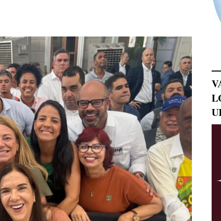
V
L
U