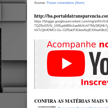
Assinar:
Postar comentários (Atom)
http://ba.portaldatransparencia.co
https://blogger.googleusercontent.com/img/a
TQZBx03V5i_UXBypbMMo1weMzKoViTMy58QHk7g
hXTcQkHOMCt-Ou--O2f5akP3t3ereNxjlEXlihwA9b1
CONFIRA AS MATÉRIAS MAIS V