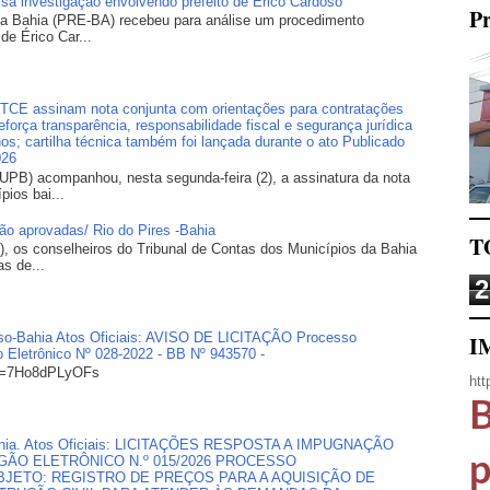
lisa investigação envolvendo prefeito de Érico Cardoso
Pr
 da Bahia (PRE-BA) recebeu para análise um procedimento
 de Érico Car...
E assinam nota conjunta com orientações para contratações
orça transparência, responsabilidade fiscal e segurança jurídica
os; cartilha técnica também foi lançada durante o ato Publicado
026
UPB) acompanhou, nesta segunda-feira (2), a assinatura da nota
pios bai...
são aprovadas/ Rio do Pires -Bahia
T
), os conselheiros do Tribunal de Contas dos Municípios da Bahia
s de...
2
doso-Bahia Atos Oficiais: AVISO DE LICITAÇÃO Processo
I
o Eletrônico Nº 028-2022 - BB Nº 943570 -
?v=7Ho8dPLyOFs
htt
B
, Bahia. Atos Oficiais: LICITAÇÕES RESPOSTA A IMPUGNAÇÃO
p
ÃO ELETRÔNICO N.º 015/2026 PROCESSO
 OBJETO: REGISTRO DE PREÇOS PARA A AQUISIÇÃO DE