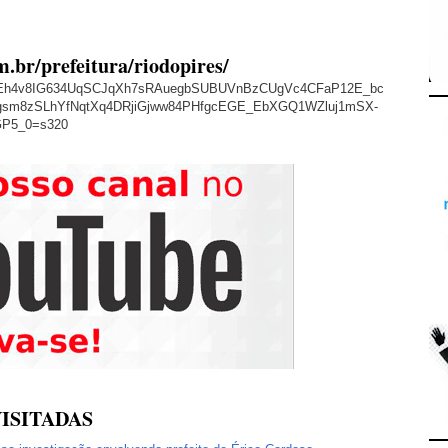
m.br/prefeitura/riodopires/
/AVvXsEh4v8IG634UqSCJqXh7sRAuegbSUBUVnBzCUgVc4CFaP12E_bc
sm8zSLhYfNqtXq4DRjiGjww84PHfgcEGE_EbXGQ1WZluj1mSX-
GP5_0=s320
ISITADAS