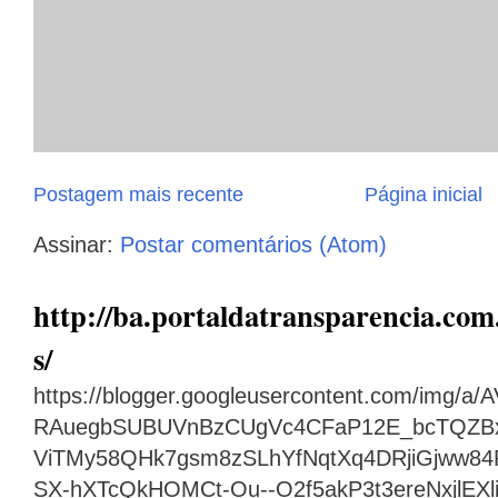
Postagem mais recente
Página inicial
Assinar:
Postar comentários (Atom)
http://ba.portaldatransparencia.com.
s/
https://blogger.googleusercontent.com/img
RAuegbSUBUVnBzCUgVc4CFaP12E_bcTQZB
ViTMy58QHk7gsm8zSLhYfNqtXq4DRjiGjww8
SX-hXTcQkHOMCt-Ou--O2f5akP3t3ereNxjlEX