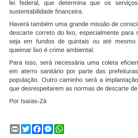
lei federal, que determina que os serviç
sustentabilidade financeira.
Haverá também uma grande missão de conscie
descarte correto do lixo, especialmente para
seja em fundos de quintais ou até mesmo n
queimar lixo é crime ambiental.
Para isso, será necessária uma coleta efici
em aterro sanitário por parte das prefeitura
população. Outro caminho será a implantação
que desrespeitarem as normas de descarte de 
Por Isaías-Zá
P
T
F
M
W
r
w
a
e
h
i
i
c
s
a