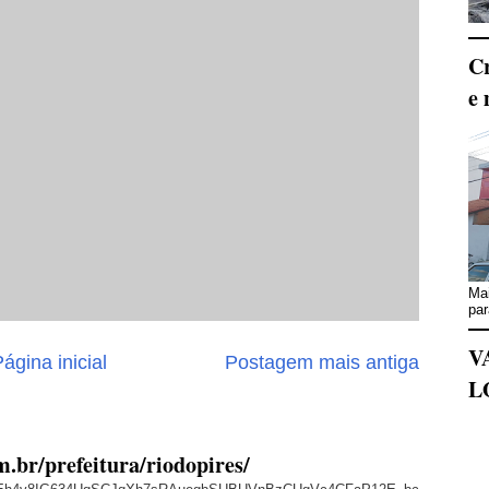
Cr
e 
Mai
par
V
ágina inicial
Postagem mais antiga
L
m.br/prefeitura/riodopires/