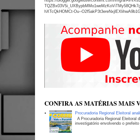
https://blogger.googleusercontent.com/img/a
TQZBx03V5i_UXBypbMMo1weMzKoViTMy58QHk7g
hXTcQkHOMCt-Ou--O2f5akP3t3ereNxjlEXlihwA9b1
CONFIRA AS MATÉRIAS MAIS V
Procuradoria Regional Eleitoral ana
A Procuradoria Regional Eleitoral
investigatório envolvendo o prefeito