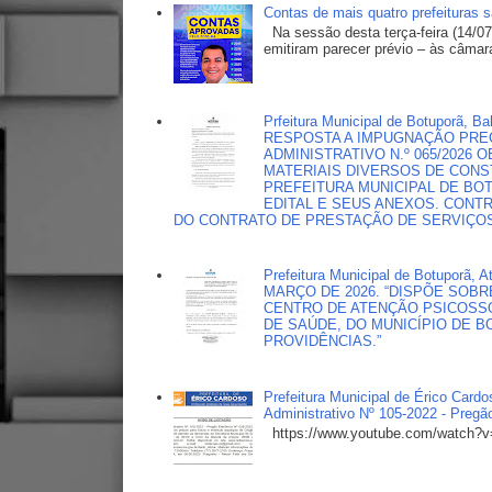
Contas de mais quatro prefeituras 
Na sessão desta terça-feira (14/07
emitiram parecer prévio – às câmara
Prfeitura Municipal de Botuporã
RESPOSTA A IMPUGNAÇÃO PREG
ADMINISTRATIVO N.º 065/2026
MATERIAIS DIVERSOS DE CONS
PREFEITURA MUNICIPAL DE B
EDITAL E SEUS ANEXOS. CONT
DO CONTRATO DE PRESTAÇÃO DE SERVIÇOS 
Prefeitura Municipal de Botuporã
MARÇO DE 2026. “DISPÕE SOBR
CENTRO DE ATENÇÃO PSICOSSO
DE SAÚDE, DO MUNICÍPIO DE B
PROVIDÊNCIAS.”
Prefeitura Municipal de Érico Car
Administrativo Nº 105-2022 - Pregã
https://www.youtube.com/watch