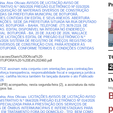
Pr
 Bahia. Atos Oficiais:AVISOS DE LICITAÇÃO AVISO DE
ATIVO N.º 065/2026 PREGÃO ELETRÔNICO Nº 015/2026
AQUISIÇÃO DE MATERIAIS DIVERSOS DE CONSTRUÇÃO
NDAS DA PREFEITURA MUNICIPAL DE BOTUPORÃ,
ES CONTIDAS EM EDITAL E SEUS ANEXOS. ABERTURA:
ORMAÇÕES: SEDE DA PREFEITURA SITUADA NA RUA DEPUTADO
, BOTUPORÃ – BAHIA, TELEFONE: (77) 3678-2119, DE
RAS. EDITAL DISPONÍVEL NA ÍNTEGRA NO ENDEREÇO:
AL. BOTUPORÃ - BA, 20 DE JULHO DE 2026. WALLACE
 DE LICITAÇÕES EDITAL DE PREGÃO ELETRÔNICO N.º
65/2026 SISTEMA DE REGISTRO DE PREÇOS REGISTRO DE
DIVERSOS DE CONSTRUÇÃO CIVIL PARA ATENDER ÀS
 BOTUPORÃ, CONFORME TERMOS E CONDIÇÕES CONTIDAS
T
icacoes/Diario%20Oficial%20-
TUPORA%20-%20Ed%202460.pdf
2
E assinam nota conjunta com orientações para contratações
orça transparência, responsabilidade fiscal e segurança jurídica
os; cartilha técnica também foi lançada durante o ato Publicado
I
026
UPB) acompanhou, nesta segunda-feira (2), a assinatura da nota
htt
pios bai...
B
, Bahia. Atos Oficiais: LICITAÇÕES AVISOS DE LICITAÇÃO AVISO
STRATIVO N.º 064/2026 PREGÃO ELETRÔNICO Nº 014/2026
PECIALIZADA PARA A PRESTAÇÃO DOS SERVIÇOS DE
p
DE ÔNIBUS INTERMUNICIPAIS E INTERESTADUAIS PARA
EM TRATAMENTO FORA DO DOMICÍLIO - TFD, BEM COMO