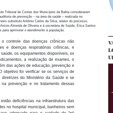
s do Tribunal de Contas dos Municípios da Bahia consideraram
auditoria de prevenção – na área da saúde – realizada no
iro substituto Antônio Carlos da Silva, relator do processo,
 Anísio Almeida de Oliveira e à secretária de Saúde, Érica Santos
s para aprimorar o atendimento à população.
o controle das doenças crônicas não
V
tes e doenças respiratórias crônicas, e
L
e saúde, os equipamentos disponíveis, os
U
dicamentos, a realização de exames, o
além das ações de educação, prevenção e
objetivo foi verificar se os serviços de
diretrizes do Ministério da Saúde e se
o na prevenção e no tratamento dessas
estão deficiências na infraestrutura das
es no hospital municipal, banheiros sem
spaço adequado para o cuidado do “pé