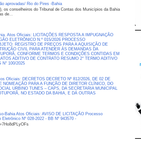
são aprovadas/ Rio do Pires -Bahia
), os conselheiros do Tribunal de Contas dos Municípios da Bahia
s de...
, Bahia. Atos Oficiais: LICITAÇÕES RESPOSTA A IMPUGNAÇÃO
ÃO ELETRÔNICO N.º 015/2026 PROCESSO
 OBJETO: REGISTRO DE PREÇOS PARA A AQUISIÇÃO DE
TRUÇÃO CIVIL PARA ATENDER ÀS DEMANDAS DA
OTUPORÃ, CONFORME TERMOS E CONDIÇÕES CONTIDAS EM
RATOS ADITIVO DE CONTRATO RESUMO 2° TERMO ADITIVO
N° 100/2025
, Atos Oficiais: DECRETOS DECRETO Nº 812/2026, DE 02 DE
E NOMEAÇÃO PARA A FUNÇÃO DE DIRETOR CLÍNICO, DO
CIAL URBINO TUNES – CAPS, DA SECRETARIA MUNICIPAL
OTUPORÃ, NO ESTADO DA BAHIA, E DÁ OUTRAS
doso-Bahia Atos Oficiais: AVISO DE LICITAÇÃO Processo
o Eletrônico Nº 028-2022 - BB Nº 943570 -
?v=7Ho8dPLyOFs