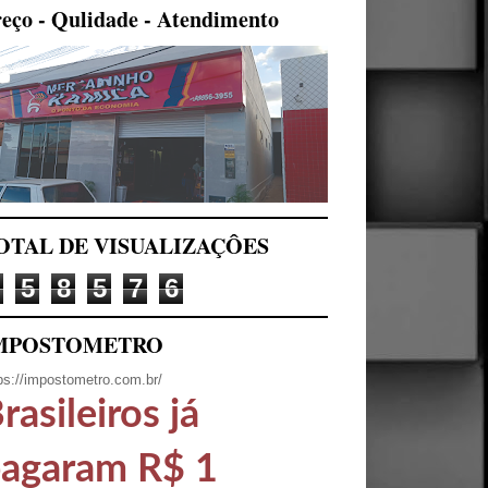
eço - Qulidade - Atendimento
OTAL DE VISUALIZAÇÔES
5
8
5
7
6
MPOSTOMETRO
ps://impostometro.com.br/
rasileiros já
agaram R$ 1