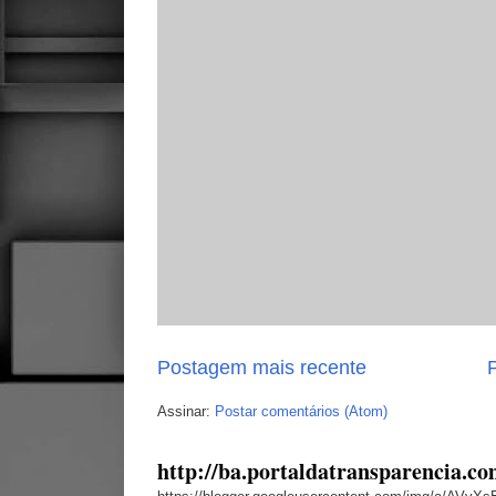
Postagem mais recente
P
Assinar:
Postar comentários (Atom)
http://ba.portaldatransparencia.co