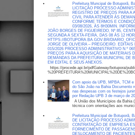
Prefeitura Muncipal de Botuporã,
LICITAÇÃO PROCESSO ADMINISTR
REGISTRO DE PREÇOS PARA A 
CIVIL PARA ATENDER ÀS DEMA
CONFORME TERMOS E CONDIÇÕ
03/08/2026, ÀS 8H30MIN. INF
JOÃO BORGES DE FIGUEIREDO, Nº 85, CENTRO
SEGUNDA A SEXTA-FEIRA, DAS 08 ÀS 12 HO
HTTPS://BOTUPORA.BA.GOV.BR/DIARIO_OFICI
JORGE DE OLIVEIRA – PREGOEIRO. EDITAIS
015/2026 PROCESSO ADMINISTRATIVO N.º 0
PREÇOS PARA A AQUISIÇÃO DE MATERIAIS 
DEMANDAS DA PREFEITURA MUNICIPAL DE
EM EDITAL E SEUS ANEXOS.
https://procede.api.br/pdfGateway/botupora/publ
%20PREFEITURA%20MUNICIPAL%20DE%20BO
Com apoio da UPB, MPBA, TCM e TC
do São João na Bahia Documento ref
nas despesas com os festejos junin
por Redação UPB 3 de março de 2
A União dos Municípios da Bahia (
técnica com orientações aos municí
Prefeitura Municipal de Botuporã
DE LICITAÇÃO PROCESSO ADMINI
CONTRATAÇÃO DE EMPRESA ES
FORNECIMENTO DE PASSAGENS 
DESLOCAMENTO DE PACIENTES 