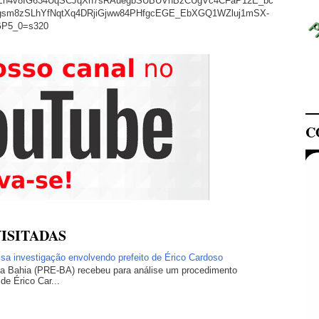
/AVvXsEh4v8IG634UqSCJqXh7sRAuegbSUBUVnBzCUgVc4CFaP12E_bc
sm8zSLhYfNqtXq4DRjiGjww84PHfgcEGE_EbXGQ1WZluj1mSX-
GP5_0=s320
C
ISITADAS
lisa investigação envolvendo prefeito de Érico Cardoso
 da Bahia (PRE-BA) recebeu para análise um procedimento
 de Érico Car...