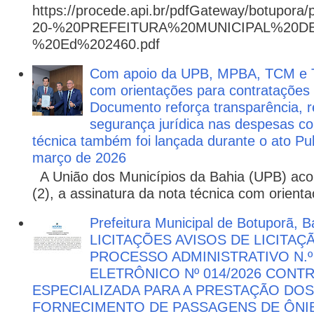
https://procede.api.br/pdfGateway/botupora/
20-%20PREFEITURA%20MUNICIPAL%20
%20Ed%202460.pdf
Com apoio da UPB, MPBA, TCM e T
com orientações para contratações
Documento reforça transparência, re
segurança jurídica nas despesas com
técnica também foi lançada durante o ato P
março de 2026
A União dos Municípios da Bahia (UPB) aco
(2), a assinatura da nota técnica com orienta
Prefeitura Municipal de Botuporã, Ba
LICITAÇÕES AVISOS DE LICITAÇ
PROCESSO ADMINISTRATIVO N.º
ELETRÔNICO Nº 014/2026 CON
ESPECIALIZADA PARA A PRESTAÇÃO DOS
FORNECIMENTO DE PASSAGENS DE ÔNIB