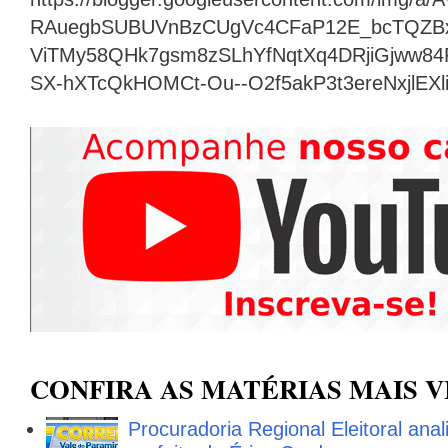
RAuegbSUBUVnBzCUgVc4CFaP12E_bcTQZB
ViTMy58QHk7gsm8zSLhYfNqtXq4DRjiGjww8
SX-hXTcQkHOMCt-Ou--O2f5akP3t3ereNxjlEX
CONFIRA AS MATÉRIAS MAIS V
Procuradoria Regional Eleitoral ana