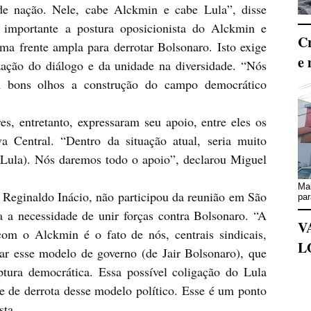
de nação. Nele, cabe Alckmin e cabe Lula”, disse
u importante a postura oposicionista do Alckmin e
Cr
ma frente ampla para derrotar Bolsonaro. Isto exige
e 
rização do diálogo e da unidade na diversidade. “Nós
 bons olhos a construção do campo democrático
entretanto, expressaram seu apoio, entre eles os
a Central. “Dentro da situação atual, seria muito
e Lula). Nós daremos todo o apoio”, declarou Miguel
Mai
ginaldo Inácio, não participou da reunião em São
par
a a necessidade de unir forças contra Bolsonaro. “A
V
om o Alckmin é o fato de nós, centrais sindicais,
L
tar esse modelo de governo (de Jair Bolsonaro), que
tura democrática. Essa possível coligação do Lula
e de derrota desse modelo político. Esse é um ponto
sta.