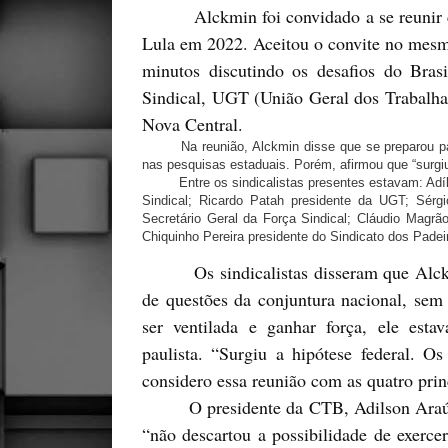
Alckmin foi convidado a se reunir com 
Lula em 2022. Aceitou o convite no mesmo 
minutos discutindo os desafios do Brasi
Sindical, UGT (União Geral dos Trabalha
Nova Central.
Na reunião, Alckmin disse que se preparou para 
nas pesquisas estaduais. Porém, afirmou que “surgiu 
Entre os sindicalistas presentes estavam: Adílso
Sindical; Ricardo Patah presidente da UGT; Sérgi
Secretário Geral da Força Sindical; Cláudio Magrã
Chiquinho Pereira presidente do Sindicato dos Padei
Os sindicalistas disseram que Alckmi
de questões da conjuntura nacional, sem s
ser ventilada e ganhar força, ele est
paulista. “Surgiu a hipótese federal. O
considero essa reunião com as quatro princ
O presidente da CTB, Adilson Araújo d
“não descartou a possibilidade de exerce