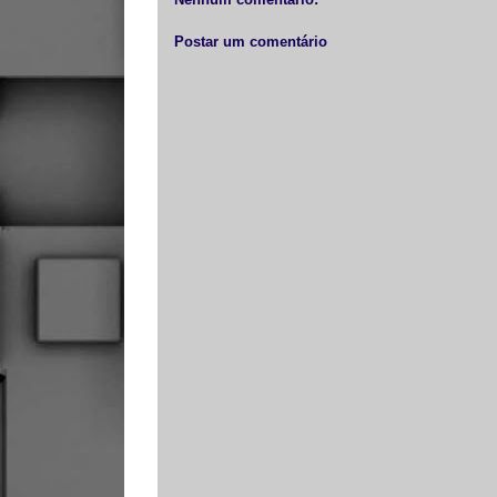
k
e
p
r
Postar um comentário