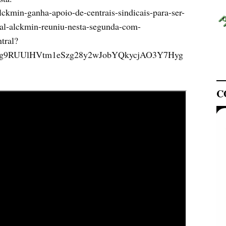
lckmin-ganha-apoio-de-centrais-sindicais-para-ser-
eral-alckmin-reuniu-nesta-segunda-com-
tral?
g9RUUlHVtm1eSzg28y2wJobYQkycjAO3Y7Hyg
C