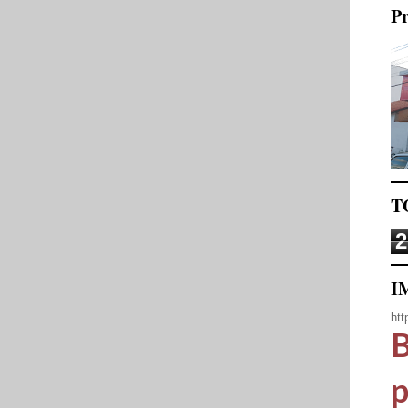
Pr
T
2
I
htt
B
p