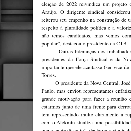
eleição de 2022 reivindica um projeto 
Araújo. O dirigente sindical considero
reiterou seu empenho na construção de u
respeito à pluralidade política e a valo
não temos candidatos, mas vemos com
popular”, destacou o presidente da CTB.
Outras lideranças dos trabalhadores, 
presidentes da Força Sindical e da Nov
importante que ele aceitasse (ser vice d
Torres.
O presidente da Nova Central, José Re
Paulo, mas enviou representantes enfatiz
grande motivação para fazer a reunião c
estarmos junto de uma frente para derro
tem representado muito claramente a rup
com o Alckmin sinaliza uma possibilidad
que a gente discutiu”, declarou o sindicali