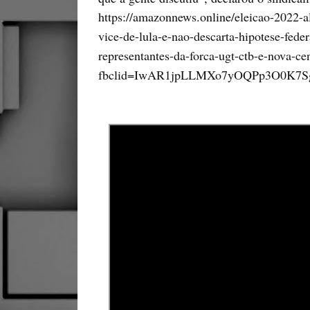
https://amazonnews.online/eleicao-2022-a
vice-de-lula-e-nao-descarta-hipotese-fed
representantes-da-forca-ugt-ctb-e-nova-cen
fbclid=IwAR1jpLLMXo7yOQPp3O0K7S