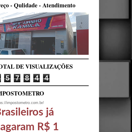
eço - Qulidade - Atendimento
OTAL DE VISUALIZAÇÔES
5
7
8
4
4
MPOSTOMETRO
ps://impostometro.com.br/
rasileiros já
agaram R$ 1