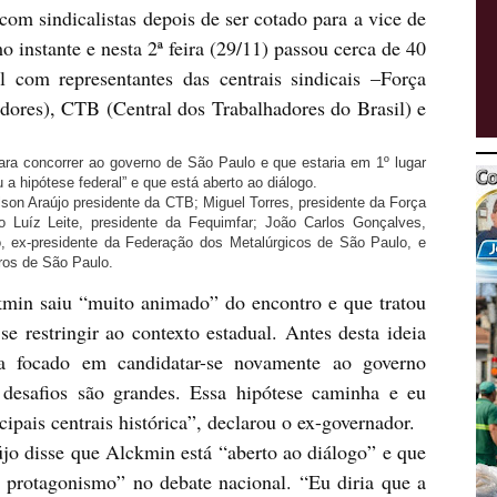
sindicalistas depois de ser cotado para a vice de
instante e nesta 2ª feira (29/11) passou cerca de 40
l com representantes das centrais sindicais –Força
dores), CTB (Central dos Trabalhadores do Brasil) e
concorrer ao governo de São Paulo e que estaria em 1º lugar
a hipótese federal” e que está aberto ao diálogo.
n Araújo presidente da CTB; Miguel Torres, presidente da Força
o Luíz Leite, presidente da Fequimfar; João Carlos Gonçalves,
o, ex-presidente da Federação dos Metalúrgicos de São Paulo, e
ros de São Paulo.
n saiu “muito animado” do encontro e que tratou
e restringir ao contexto estadual. Antes desta ideia
ava focado em candidatar-se novamente ao governo
s desafios são grandes. Essa hipótese caminha e eu
ipais centrais histórica”, declarou o ex-governador.
isse que Alckmin está “aberto ao diálogo” e que
r protagonismo” no debate nacional. “Eu diria que a