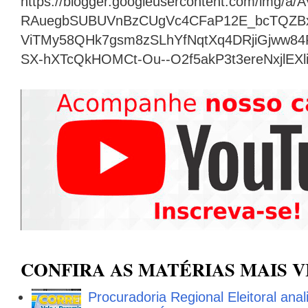
https://blogger.googleusercontent.com/img
RAuegbSUBUVnBzCUgVc4CFaP12E_bcTQZB
ViTMy58QHk7gsm8zSLhYfNqtXq4DRjiGjww8
SX-hXTcQkHOMCt-Ou--O2f5akP3t3ereNxjlEX
CONFIRA AS MATÉRIAS MAIS V
Procuradoria Regional Eleitoral ana