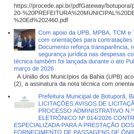
https://procede.api.br/pdfGateway/botupora/
20-%20PREFEITURA%20MUNICIPAL%20
%20Ed%202460.pdf
Com apoio da UPB, MPBA, TCM e T
com orientações para contratações
Documento reforça transparência, re
segurança jurídica nas despesas com
técnica também foi lançada durante o ato P
março de 2026
A União dos Municípios da Bahia (UPB) aco
(2), a assinatura da nota técnica com orienta
Prefeitura Municipal de Botuporã, Ba
LICITAÇÕES AVISOS DE LICITAÇ
PROCESSO ADMINISTRATIVO N.º
ELETRÔNICO Nº 014/2026 CON
ESPECIALIZADA PARA A PRESTAÇÃO DOS
FORNECIMENTO DE PASSAGENS DE ÔNIB